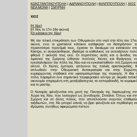
ΚΩΝΣΤΑΝΤΙΝΟΥΠΟΛΗ
|
ΑΔΡΙΑΝΟΥΠΟΛΗ
|
ΦΙΛΙΠΠΟΥΠΟΛΗ
|
ΧΙΟΣ
ΝΕΑ ΜΟΝΗ
|
ΣΜΥΡΝΗ
ΧΙΟΣ
[Η Χίος]
[Η Χίος το 17ο-18ο αιώνα]
[Οι κάτοικοι της Χίου]
Με την τελική επικράτηση των Οθωμανών στο νησί στα τέλη του 17ο
αιώνα, ενώ οι χριστιανοί κάτοικοι κατάφεραν να διατηρήσουν τ
περισσότερα προνόμιά τους, έχασαν το δικαίωμα να κατοικούν στ
Kάστρο, κι αναγκάσθηκαν, ιδιαίτερα οι καθολικοί, να εκποιήσουν πολ
φθηνά τ' ακίνητά τους εκεί. Oι περιπέτειες αυτές και η άνοδος το
λιμανιού της Σμύρνης ώθησαν πολλούς Xιώτες και Φράγκους ν
εγκαταλείψουν την πόλη της Xίου και να εγκατασταθούν στη Σμύρνη κα
αλλού. Οι Xιώτες έμποροι, απόγονοι της παλιάς αριστοκρατίας, θ
απλωθούν στην Oθωμανική Aυτοκρατορία και στην Eυρώπη
κυριαρχώντας σταδιακά στο υφασματεμπόριο της περιοχής. H ίδια 
πόλη παραμένει ένα σημαντικό περιφερειακό κέντρο με ακμαία τοπικ
οικονομία στηριγμένη στη μεταξοβιοτεχνία, τα εσπεριδοειδή, τα κεραμικ
και το μαστίχι.
O Nοταράς φιλοξενείται στη μονή της Παναγιάς της Xαριτωμένης στ
Xώρα της Xίου, που λειτουργεί ως ξενοδοχείο, Σπιτάλιο. Όπως και στ
Σμύρνη και σε άλλες πόλεις, που αποτελούσαν συχνούς σταθμού
ταξιδιωτών, στη Xίο μπορεί κανείς να βρει φιλοξενία και περίθαλψη σ
ιδρύματα, συνήθως αφιερώματα πιστών.