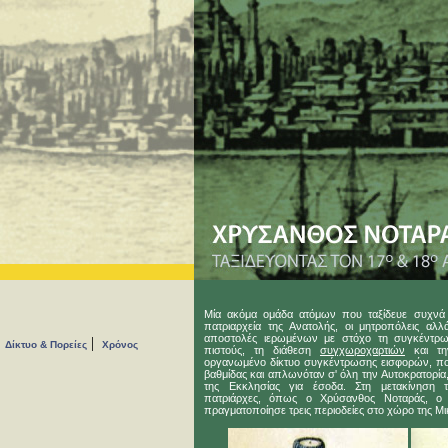
Μία ακόμα ομάδα ατόμων που ταξίδευε συχνά 
πατριαρχεία της Aνατολής, οι μητροπόλεις αλ
αποστολές ιερωμένων με στόχο τη συγκέντρω
|
|
Δίκτυο & Πορείες
Χρόνος
πιστούς, τη διάθεση
συγχωροχαρτιών
και τη
οργανωμένο δίκτυο συγκέντρωσης εισφορών, πο
βαθμίδας και απλωνόταν σ' όλη την Aυτοκρατορία,
της Eκκλησίας για έσοδα. Στη μετακίνηση τ
πατριάρχες, όπως ο Χρύσανθος Νοταράς, ο ο
πραγματοποίησε τρεις περιοδείες στο χώρο της Μι