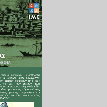
ήταν οι ιερωμένοι. Τα ορθόδοξα
λά και μεγάλες μονές οργάνωναν
ση ειδικών εισφορών από τους
ν είσπραξη των ζητειών. Ένα
υ ενεργοποιούσε κληρικούς κάθε
 εξυπηρετούσε τις πάγιες ανάγκες
έτοιας μορφής συμμετείχαν και
ποίος για τους ίδιους λόγους
κρασίας.