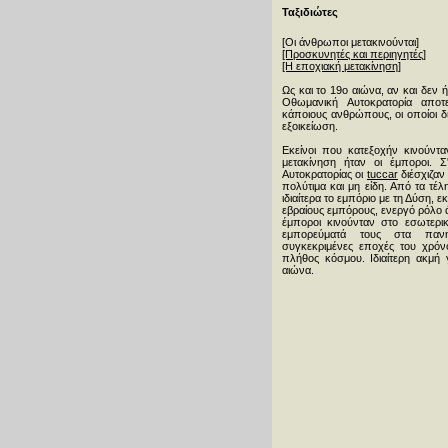
Ταξιδιώτες
[Οι άνθρωποι μετακινούνται]
[Προσκυνητές και περιηγητές]
[Η εποχιακή μετακίνηση]
Ως και το 19ο αιώνα, αν και δεν ή
Oθωμανική Aυτοκρατορία αποτ
κάποιους ανθρώπους, οι οποίοι δ
εξοικείωση.
Εκείνοι που κατεξοχήν κινούντ
μετακίνηση ήταν οι έμποροι. 
Aυτοκρατορίας οι
tuccar
διέσχιζαν
πολύτιμα και μη είδη. Από τα τέ
ιδιαίτερα το εμπόριο με τη Δύση, 
εβραίους εμπόρους, ενεργό ρόλο άρ
έμποροι κινούνταν στο εσωτερ
εμπορεύματά τους στα πανη
συγκεκριμένες εποχές του χρό
πλήθος κόσμου. Ιδιαίτερη ακμή
αιώνα.