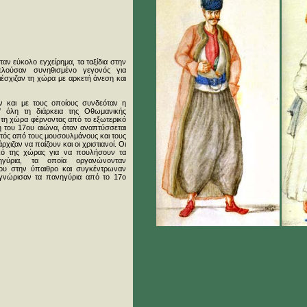
ταν εύκολο εγχείρημα, τα ταξίδια στην
ελούσαν συνηθισμένο γεγονός για
ιέσχιζαν τη χώρα με αρκετή άνεση και
αν και με τους οποίους συνδεόταν η
Σ' όλη τη διάρκεια της Oθωμανικής
 τη χώρα φέρνοντας από το εξωτερικό
λη του 17ου αιώνα, όταν αναπτύσσεται
εκτός από τους μουσουλμάνους και τους
χιζαν να παίζουν και οι χριστιανοί. Οι
ικό της χώρας για να πουλήσουν τα
γύρια, τα οποία οργανώνονταν
νου στην ύπαιθρο και συγκέντρωναν
 γνώρισαν τα πανηγύρια από το 17ο