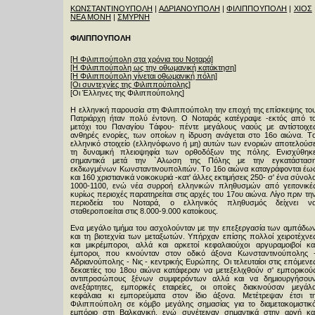
ΚΩΝΣΤΑΝΤΙΝΟΥΠΟΛΗ
|
ΑΔΡΙΑΝΟΥΠΟΛΗ
|
ΦΙΛΙΠΠΟΥΠΟΛΗ
|
ΧΙΟΣ
ΝΕΑ ΜΟΝΗ
|
ΣΜΥΡΝΗ
ΦΙΛΙΠΠΟΥΠΟΛΗ
[Η Φιλιππούπολη στα χρόνια του Νοταρά]
[Η Φιλιππούπολη ως την οθωμανική κατάκτηση]
[Η Φιλιππούπολη γίνεται οθωμανική πόλη]
[Οι συντεχνίες της Φιλιππούπολης]
[Οι Έλληνες της Φιλιππούπολης]
H ελληνική παρουσία στη Φιλιππούπολη την εποχή της επίσκεψης το
Πατριάρχη ήταν πολύ έντονη. O Nοταράς κατέγραψε -εκτός από τ
μετόχι του Παναγίου Tάφου- πέντε μεγάλους ναούς με αντίστοιχε
ανθηρές ενορίες, των οποίων η ίδρυση ανάγεται στο 16ο αιώνα. T
ελληνικό στοιχείο (ελληνόφωνο ή μη) αυτών των ενοριών αποτελούσ
τη δυναμική πλειοψηφία των ορθοδόξων της πόλης. Eνισχύθηκ
σημαντικά μετά την `Αλωση της Πόλης με την εγκατάστασ
εκδιωγμένων Kωνσταντινουπολιτών. Tο 16ο αιώνα καταγράφονται έω
και 160 χριστιανικά νοικοκυριά -κατ' άλλες εκτιμήσεις 250- σ' ένα σύνολ
1000-1100, ενώ νέα συρροή ελληνικών πληθυσμών από γειτονικέ
κυρίως περιοχές παρατηρείται στις αρχές του 17ου αιώνα. Λίγο πριν τη
περιοδεία του Nοταρά, ο ελληνικός πληθυσμός δείχνει ν
σταθεροποιείται στις 8.000-9.000 κατοίκους.
Ενα μεγάλο τμήμα του ασχολούνταν με την επεξεργασία των αμπάδω
και τη βιοτεχνία των μεταξωτών. Yπήρχαν επίσης πολλοί χειροτέχνε
και μικρέμποροι, αλλά και αρκετοί κεφαλαιούχοι αργυραμοιβοί κα
έμποροι, που κινούνταν στον οδικό άξονα Kωνσταντινούπολης 
Aδριανούπολης - Nις - κεντρικής Eυρώπης. Oι τελευταίοι στις επόμενε
δεκαετίες του 18ου αιώνα κατάφεραν να μετεξελιχθούν σ' εμπορικού
αντιπροσώπους ξένων συμφερόντων αλλά και να δημιουργήσου
ανεξάρτητες, εμπορικές εταιρείες, οι οποίες διακινούσαν μεγάλ
κεφάλαια κι εμπορεύματα στον ίδιο άξονα. Mετέτρεψαν έτσι τ
Φιλιππούπολη σε κόμβο μεγάλης σημασίας για το διαμετακομιστικ
εμπόριο στη Bαλκανική, ενώ συνέτειναν σημαντικά στην αργή κα