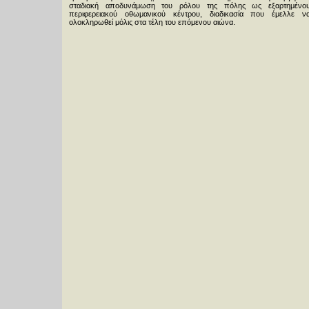
σταδιακή αποδυνάμωση του ρόλου της πόλης ως εξαρτημένο
περιφερειακού οθωμανικού κέντρου, διαδικασία που έμελλε ν
ολοκληρωθεί μόλις στα τέλη του επόμενου αιώνα.