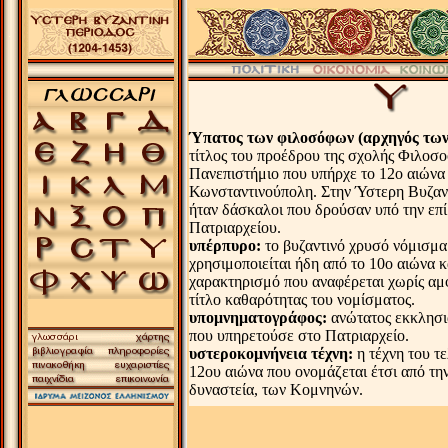
.
Ύπατος των φιλοσόφων (αρχηγός τω
τίτλος του προέδρου της σχολής Φιλοσο
Πανεπιστήμιο που υπήρχε το 12ο αιώνα
Κωνσταντινούπολη. Στην Ύστερη Βυζαντ
ήταν δάσκαλοι που δρούσαν υπό την επ
Πατριαρχείου.
υπέρπυρο:
το βυζαντινό χρυσό νόμισμα
χρησιμοποιείται ήδη από το 10ο αιώνα κ
χαρακτηρισμό που αναφέρεται χωρίς αμ
τίτλο καθαρότητας του νομίσματος.
υπομνηματογράφος:
ανώτατος εκκλησι
που υπηρετούσε στο Πατριαρχείο.
υστεροκομνήνεια τέχνη:
η τέχνη του τ
12ου αιώνα που ονομάζεται έτσι από τη
δυναστεία, των Κομνηνών.