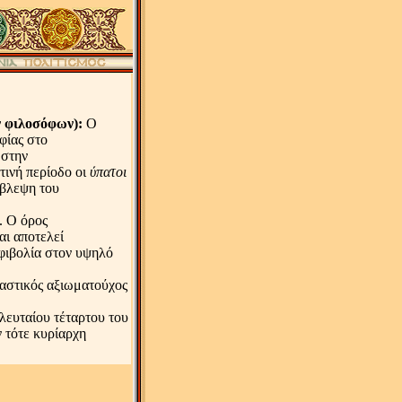
ν φιλοσόφων):
Ο
φίας στο
 στην
ινή περίοδο οι
ύπατοι
ίβλεψη του
. O όρος
αι αποτελεί
φιβολία στον υψηλό
αστικός αξιωματούχος
ελευταίου τέταρτου του
ν τότε κυρίαρχη