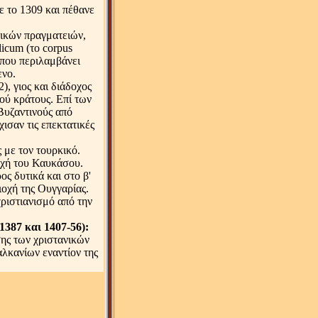
ε το 1309 και πέθανε
φικών πραγματειών,
licum (το corpus
 που περιλαμβάνει
ενο.
, γιος και διάδοχος
ού κράτους. Επί των
Βυζαντινούς από
ισαν τις επεκτατικές
 με τον τουρκικό.
οχή του Καυκάσου.
ς δυτικά και στο β'
ιοχή της Ουγγαρίας.
χριστιανισμό από την
1387 και 1407-56):
ης των χριστανικών
λκανίων εναντίον της