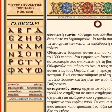
.
οδοντωτή ταινία:
κόσμημα από πλίνθου
έτσι ώστε να δημιουργούν μία ταινία π
τα ανοίγματα των ναών, τα παράθυρα ή 
τοίχων.
Οθωμανοί:
Τουρκική δυναστεία που κυ
το 1300 περίπου ένα εμιράτο και έπειτα
αυτοκρατορία που αντικατέστησε τη βυζ
Οθωμανών, που πήραν το όνομά τους απ
δυναστείας τους Οσμάν, ήταν η περιοχή
ποταμού. Εκεί εγκαταστάθηκαν μετά τη
των Σελτζούκων και άρχισαν τον ιερό π
Βυζαντινών.
οκταγωνικός τύπος:
αρχιτεκτονικός τύπ
τρούλλος στηρίζεται σε οκτώ στηρίγματ
σχηματίζεται οκτάγωνο που εγγράφεται 
τετράγωνο του κυρίως ναού. Οι ναοί αυτ
διαστάσεων και ο τρούλλος δεσπόζει κ
όλο το κτήριο.