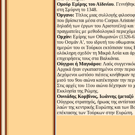
Ομούρ Εμίρης του Αϊδινίου
. Γεννήθηκ
στη Σμύρνη το 1348.
Όργανο:
Τίτλος μιας συλλογής φιλοσο
που βρίσκεται μέσα στο Corpus Aristote
δηλαδή των έργων του Αριστοτέλη) και
πραγματείες με μεθοδολογικό περιεχόμ
Ορχάν:
Εμίρης των Οθωμανών (1326-62)
του Οσμάν Α', του ιδρυτή του οθωμανικ
ημερών του οι Τούρκοι εκτόπισαν τους 
ολόκληρη σχεδόν τη Μικρά Ασία και άρχ
επιχειρήσεις τους στα Βαλκάνια.
Ούγγροι ή Μαγυάροι:
Λαός συγγενικός
Αρχικά ήταν εγκαταστημένοι στην περι
Δεχόμενοι ωστόσο πιέσεις κινήθηκαν προ
μισό του 9ου αιώνα κατέκτησαν την περ
Στις αρχές του 11ου αιώνα δέχτηκαν το 
Εκκλησία της Ρώμης.
Ουνιάδης Κορβίνος, Ιωάννης (μεταξύ 
Ούγγρος στρατηγός, ήρωας της αντίστασ
λαών της κεντρικής Ευρώπης και των Βα
επέκτασης των Τούρκων στην Ευρώπη.