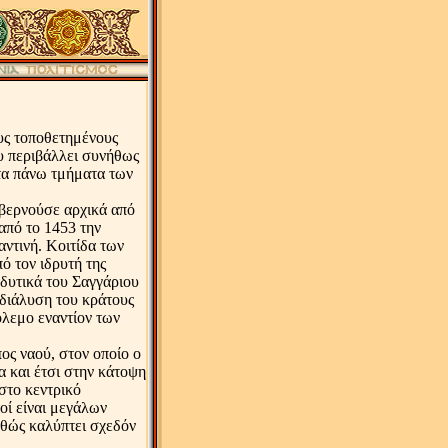
ς τοποθετημένους
ου περιβάλλει συνήθως
τα πάνω τμήματα των
βερνούσε αρχικά από
 από το 1453 την
αντινή. Κοιτίδα των
ό τον ιδρυτή της
 δυτικά του Σαγγάριου
 διάλυση του κράτους
όλεμο εναντίον των
ος ναού, στον οποίο ο
α και έτσι στην κάτοψη
στο κεντρικό
οί είναι μεγάλων
αθώς καλύπτει σχεδόν