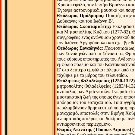
Χρυσοκέφαλο, τον Ιωσήφ Βρυέννιο και
Έγραψε αστρονομικά, μουσικά και ποιητ
Θεόδωρος Πρόδρομος:
Ποιητής στην 
Δούκαινας και του Ιωάννη Β'.
Θεόδωρος Σκουταριώτης:
Εκκλησιαστ
και Μητροπολίτης Κυζίκου (1277-82). Θ
συγγραφέας ενός ανώνυμου χρονικού πο
τον Ιωάννη Αργυρόπουλο και έχει βρεθε
Θεόδωρος Συναδηνός:
Πρωτοστράτωρ
των Συναδηνών από τα Σύναδα της Φρυγ
τους κύριους υποστηρικτές του Ανδρόνι
εμφύλιο πόλεμο και του Καντακουζηνού
Ε' στο δεύτερο εμφύλιο πόλεμο· από το
τάχθηκε με το μέρος του τελευταίου.
Θεόληπτος Φιλαδελφείας (1250-1322)
μητροπολίτης Φιλαδελφείας (1283/4-132
αντίπαλος των Αρσενιατών. Γνώρισε στ
μυστικιστική ζωή της οποίας έγινε υποσ
πρόδρομος του Ησυχασμού. Τα συγγρά
περιλαμβάνουν θρησκευτική ποίηση, πρα
μοναχισμό, επιστολές στην Ειρήνη Χούμ
πνευματικός πατέρας και δοκίμια με ανθ
αντιαρσενιτικό περιεχόμενο.
Θωμάς Ακινάτης (Thomas Aquinas) (
δάσκαλος θεολογίας στο Δομινικανό Τά