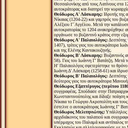
Θεσσαλονίκης από τoυς Λατίνους στα 1
αυτοκράτορας και διατηρεί την κυριαρχί
Θεόδωρος Α' Λάσκαρης:
Ιδρυτής της 
Νίκαιας (1204-22) και γαμπρός του βυζ
Αλέξιου Γ΄Αγγέλου. Μετά την κατάλυση
αυτοκρατορίας το 1204 ανακηρύχθηκε α
οργάνωσε το βυζαντινό κράτος στην εξο
Θεόδωρος Α' Παλαιολόγος:
Δεσπότης 
1407), τρίτος γιος του αυτοκράτορα Ιω
και της Ελένης Καντακουζηνής.
Θεόδωρος Β' Λάσκαρης:
Βυζαντινός α
58). Γιος του Ιωάννη Γ' Βατάτζη. Μετά 
Η' Παλαιολόγος σφετερίστηκε το θρόνο
Ιωάννη Δ' Λάσκαρη (1258-61) και ίδρυσ
Θεόδωρος Β' Παλαιολόγος:
Δεσπότης 
δεύτερος γιος του αυτοκράτορα Μανουή
Θεόδωρος Εξαπτέρυγος (περίπου 118
συγγραφέας. Σπούδασε στην Πατριαρχικ
Κωνσταντινούπολης και δίδαξε ποίηση κ
Νίκαια το Γεώργιο Ακροπολίτη και τους
έστελνε ο αυτοκράτορας Ιωάννης Γ' Βατ
Θεόδωρος Μελιτηνιώτης:
Υπάλληλος 
αρχιδιάκονος του παλατιού και συγγραφ
υπέρμαχος του Παλαμά και αντίπαλος τ
Εκκλησιών και αλληλογραφούσε με το