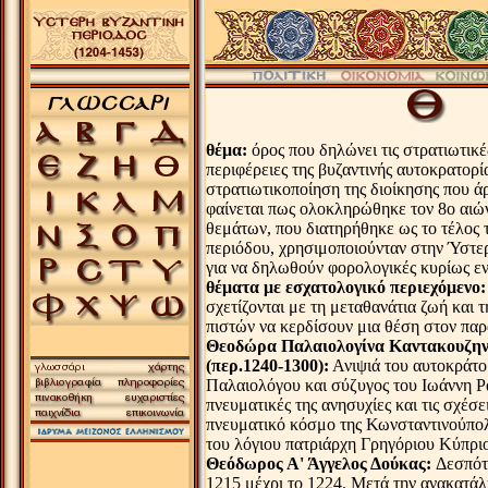
.
θέμα:
όρος που δηλώνει τις στρατιωτικές
περιφέρειες της βυζαντινής αυτοκρατορί
στρατιωτικοποίηση της διοίκησης που ά
φαίνεται πως ολοκληρώθηκε τον 8ο αιώ
θεμάτων, που διατηρήθηκε ως το τέλος 
περιόδου, χρησιμοποιούνταν στην Ύστε
για να δηλωθούν φορολογικές κυρίως εν
θέματα με εσχατολογικό περιεχόμενο:
σχετίζονται με τη μεταθανάτια ζωή και 
πιστών να κερδίσουν μια θέση στον παρ
Θεοδώρα Παλαιολογίνα Καντακουζην
(περ.1240-1300):
Ανιψιά του αυτοκράτο
Παλαιολόγου και σύζυγος του Ιωάννη Ρα
πνευματικές της ανησυχίες και τις σχέσει
πνευματικό κόσμο της Κωνσταντινούπο
του λόγιου πατριάρχη Γρηγόριου Κύπρι
Θεόδωρος Α' Άγγελος Δούκας:
Δεσπότ
1215 μέχρι το 1224. Μετά την ανακατάλ