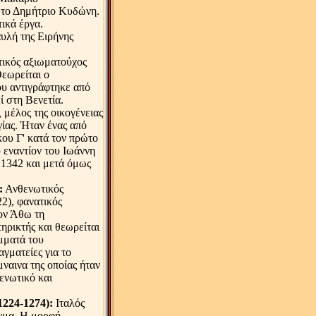
 το Δημήτριο Κυδώνη.
ικά έργα.
αυλή της Ειρήνης
ικός αξιωματούχος
εωρείται ο
υ αντιγράφτηκε από
ί στη Βενετία.
,
μέλος της οικογένειας
ίας. Ήταν ένας από
κου Γ' κατά τον πρώτο
 εναντίον του Ιωάννη
 1342 και μετά όμως
:
Ανθενωτικός
2), φανατικός
ον Άθω τη
τηρικτής και θεωρείται
μματά του
γματείες για το
ναινα της οποίας ήταν
ενωτικό και
1224-1274):
Ιταλός
γμα. Η μορφή