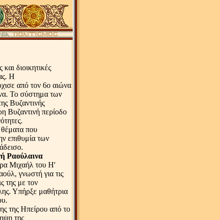
 και διοικητικές
ας. Η
ρχισε από τον 6ο αιώνα
να. Το σύστημα των
της Βυζαντινής
ρη Βυζαντινή περίοδο
ότητες.
θέματα που
την επιθυμία των
άδεισο.
ή Ραούλαινα
ρα Μιχαήλ του Η'
ούλ, γνωστή για τις
ς της με τον
λης. Υπήρξε μαθήτρια
ου.
ης της Ηπείρου από το
ηψη της