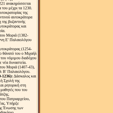
221 ανακηρύσσεται
α του μέχρι τα 1230.
αυτοκρατορίας της
αντινού αυτοκράτορα
 της βυζαντινής
υτοκράτορας και
ρία.
του Μοριά (1382-
άννη Ε' Παλαιολόγου
υτοκράτορας (1254-
το θάνατό του ο Μιχαήλ
 του νόμιμου διαδόχου
ε νέα δυναστεία.
του Μοριά (1407-43),
λ Β' Παλαιολόγου.
0-1236):
Δάσκαλος και
ή Σχολή της
αι ρητορική στη
 μαθητές που του
άτζης.
του Πατριαρχείου,
έας. Υπήρξε
ης Ένωσης των
 Μακάριο