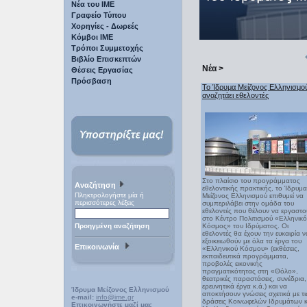
Νέα του ΙΜΕ
Γραφείο Τύπου
Χορηγίες - Δωρεές
Κόμβοι ΙΜΕ
Τρόποι Συμμετοχής
Βιβλίο Επισκεπτών
Νέα >
Θέσεις Εργασίας
Πρόσβαση
Το Ίδρυμα Μείζονος Ελληνισμο
αναζητάει εθελοντές
Στο πλαίσιο του προγράμματος
Αναζήτηση
εθελοντικής πρακτικής, το Ίδρυμα
Πληκτρολογήστε μία ή
Μείζονος Ελληνισμού επιθυμεί να
περισσότερες λέξεις
συμπεριλάβει στην ομάδα του
εθελοντές που θέλουν να εργαστο
στο Κέντρο Πολιτισμού «Ελληνικ
Προηγμένη αναζήτηση
Κόσμος» του Ιδρύματος. Οι
εθελοντές θα έχουν την ευκαιρία ν
εξοικειωθούν με όλα τα έργα του
Επικοινωνία
«Ελληνικού Κόσμου» (εκθέσεις,
εκπαιδευτικά προγράμματα,
προβολές εικονικής
πραγματικότητας στη «Θόλο»,
θεατρικές παραστάσεις, συνέδρια,
ερευνητικά έργα κ.ά.) και να
Ίδρυμα Μείζονος Ελληνισμού
αποκτήσουν γνώσεις σχετικά με τι
e-mail:
info@ime.gr
δράσεις Κοινωφελών Ιδρυμάτων κ
Επικοινωνήστε μαζί μας