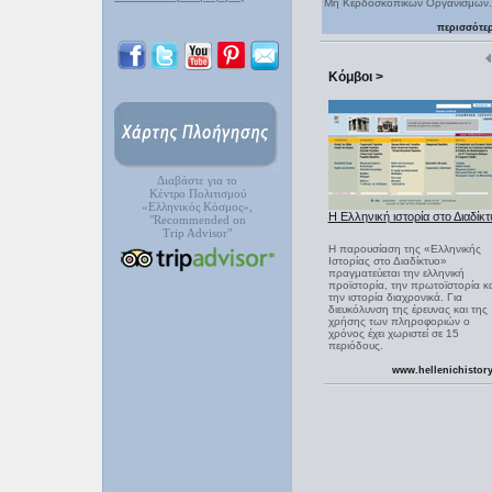
Μη Κερδοσκοπικών Οργανισμών.
περισσότε
Κόμβοι >
Διαβάστε για το
Κέντρο Πολιτισμού
«Ελληνικός Κόσμος»,
Η Ελληνική ιστορία στο Διαδίκτ
"Recommended on
Trip Advisor"
Η παρουσίαση της «Ελληνικής
Ιστορίας στο Διαδίκτυο»
πραγματεύεται την ελληνική
προϊστορία, την πρωτοϊστορία κα
την ιστορία διαχρονικά. Για
διευκόλυνση της έρευνας και της
χρήσης των πληροφοριών ο
χρόνος έχει χωριστεί σε 15
περιόδους.
www.hellenichistory