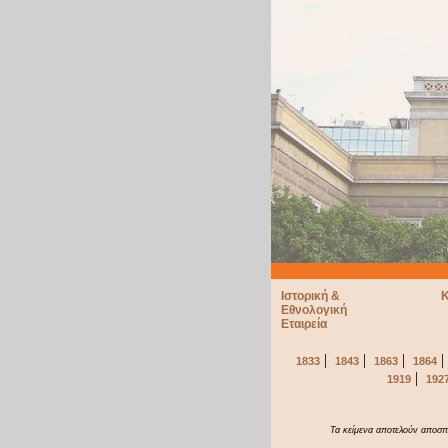
Ιστορική &
Κ
Εθνολογική
Εταιρεία
|
|
|
1833
1843
1863
1864
|
1919
192
Τα κείμενα αποτελούν αποσπ