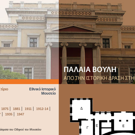
τίριο
Εθνικό Ιστορικό
Μουσείο
|
|
|
|
|
1875
1881
1911
1912-14
|
|
7
1935
1947
άσματα του Οδηγού του Μουσείου