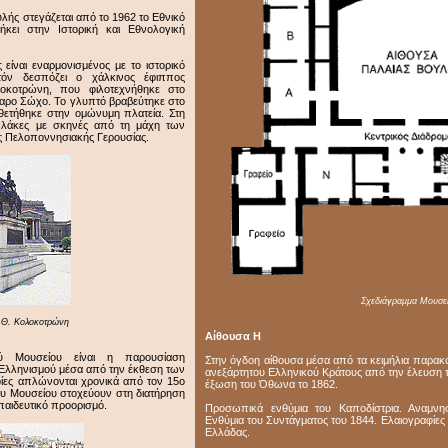
ουλής στεγάζεται από το 1962 το Εθνικό
ήκει στην Ιστορική και Εθνολογική
είναι εναρμονισμένος με το ιστορικό
όν δεσπόζει ο χάλκινος έφιππος
οκοτρώνη, που φιλοτεχνήθηκε στο
ζαρο Σώχο. Το γλυπτό βραβεύτηκε στο
οθετήθηκε στην ομώνυμη πλατεία. Στη
πλάκες με σκηνές από τη μάχη των
ς Πελοποννησιακής Γερουσίας.
Σχεδιάγραμμα Mουσε
 Θ. Kολοκοτρώνη
Αίθουσα Η
ού Μουσείου είναι η παρουσίαση
Στην όγδοη αίθουσα μέσα από τα κειμήλια παρακο
Ελληνισμού μέσα από την έκθεση των
ανεξάρτητου Ελληνικού Κράτους από την έλευση τ
ίες απλώνονται χρονικά από τον 15ο
έξωση του Όθωνα το 1862.
του Moυσείου στοχεύουν στη διατήρηση
παιδευτικό προορισμό.
Προσωπικά ενθύμια του Καποδίστρια. Αναμνησ
Ενθύμια του Συντάγματος του 1844. Ελαιογραφ
Ελλάδας.