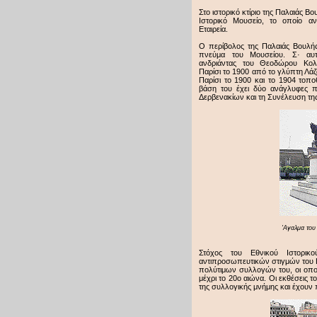
Στο ιστορικό κτίριο της Παλαιάς Β
Ιστορικό Μουσείο, το οποίο αν
Εταιρεία.
Ο περίβολος της Παλαιάς Βουλής 
πνεύμα του Μουσείου. Σ· αυτ
ανδριάντας του Θεοδώρου Κολ
Παρίσι το 1900 από το γλύπτη Λά
Παρίσι το 1900 και το 1904 τοπ
βάση του έχει δύο ανάγλυφες 
Δερβενακίων και τη Συνέλευση τη
'Αγαλμα του
Στόχος του Εθνικού Ιστορικ
αντιπροσωπευτικών στιγμών του 
πολύτιμων συλλογών του, οι οπο
μέχρι το 20ο αιώνα. Οι εκθέσεις 
της συλλογικής μνήμης και έχουν 