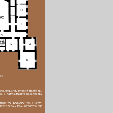
ίου
λουθούμε την ιστορική πορεία του
ου Ι. Καποδίστρια το 1828 έως την
τικά της βασιλείας του Όθωνα.
ίες των πρώτων πρωθυπουργών της