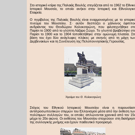
Στο ιστορικό κτίριο της Παλαιάς Βουλής στεγάζεται από το 1962 το Εθνικ
Ιστορικό Μουσείο, το οποίο ανήκει στην Ιστορική και Εθνολογικ
Εταιρεία.
Ο περίβολος της Παλαιάς Βουλής είναι εναρμονισμένος με το ιστορικ
πνεύμα του Μουσείου. Σ· αυτόν δεσπόζει ο χάλκινος έφιππο
ανδριάντας του Θεοδώρου Κολοκοτρώνη, που φιλοτεχνήθηκε στ
Παρίσι το 1900 από το γλύπτη Λάζαρο Σώχο. Το γλυπτό βραβεύτηκε στ
Παρίσι το 1900 και το 1904 τοποθετήθηκε στην ομώνυμη πλατεία. Στ
βάση του έχει δύο ανάγλυφες πλάκες με σκηνές από τη μάχη τω
Δερβενακίων και τη Συνέλευση της Πελοποννησιακής Γερουσίας.
'Αγαλμα του Θ. Kολοκοτρώνη
Στόχος του Εθνικού Ιστορικού Μουσείου είναι η παρουσίασ
αντιπροσωπευτικών στιγμών του Ελληνισμού μέσα από την έκθεση τω
πολύτιμων συλλογών του, οι οποίες απλώνονται χρονικά από τον 15
μέχρι το 20ο αιώνα. Οι εκθέσεις του Moυσείου στοχεύουν στη διατήρησ
της συλλογικής μνήμης και έχουν παιδευτικό προορισμό.