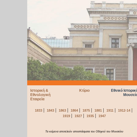
Ιστορική &
Κτίριο
Εθνικό Ιστορικ
Εθνολογική
Μουσεί
Εταιρεία
|
|
|
|
|
|
|
|
1833
1843
1863
1864
1875
1881
1911
1912-14
|
|
|
1919
1927
1935
1947
Τα κείμενα αποτελούν αποσπάσματα του Οδηγού του Μουσείου