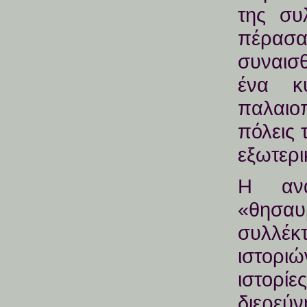
της συ
πέρασ
συναισθ
ένα κ
παλαι
πόλεις 
εξωτερι
Η αν
«θησ
συλλέκ
ιστορ
ιστορίε
διερε