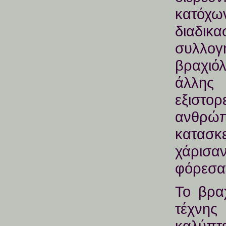
κατόχ
διαδι
συλλογ
βραχιόλ
άλλης
εξιστ
ανθ
κατασκ
χάρισαν
φόρεσα
Το βραχ
τέχνη
καλύπτε