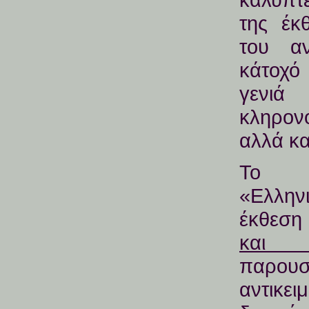
της έκ
του αν
κάτοχό
γενιά
κληρον
αλλά κα
Το Κ
«Ελλην
έκθεσ
και 
παρουσ
αντικ