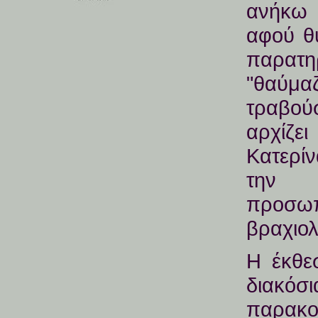
ανήκω 
αφού θυ
παρατη
"θαύμα
τραβούσ
αρχίζ
Κατερί
την 
προσω
βραχιολ
Η έκθε
διακ
παρακο