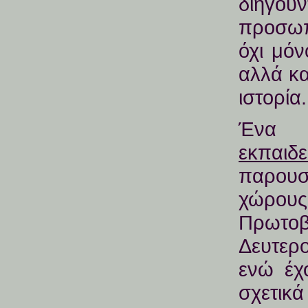
διηγούν
προσωπ
όχι μόν
αλλά κα
ιστορία.
Ένα ε
εκπαι
παρουσι
χώρους
Πρω
Δευτερ
ενώ έχ
σχ