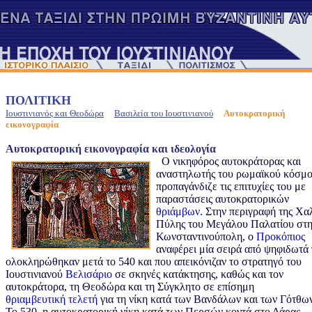
ΠΟΛΙΤΙΚΗ
Ιουστινιανός και Θεοδώρα
Bασιλεία του Ιουστινιανού
Αυτοκρατορική
εικονογραφία
Αυτοκρατορική εικονογραφία και ιδεολογία
Ο νικηφόρος
αυτοκράτορας και
αναστηλωτής του ρωμαϊκού κόσμ
προπαγάνδιζε τις επιτυχίες του με
παραστάσεις αυτοκρατορικών
θριάμβων.
Στην περιγραφή της Χα
Πύλης του Μεγάλου Παλατίου στ
Κωνσταντινούπολη, ο
Προκόπιος
αναφέρει μία σειρά από ψηφιδωτά
ολοκληρώθηκαν μετά το 540 και που απεικόνιζαν το στρατηγό του
Ιουστινιανού
Βελισάριο
σε σκηνές κατάκτησης, καθώς και τον
αυτοκράτορα, τη Θεοδώρα και τη Σύγκλητο σε επίσημη
θριαμβευτική τελετή
για τη νίκη κατά των Βανδάλων και των Γότθων
Το 530, η αυτοκρατορική νίκη κατά των Περσών κοντά στο Δάρας