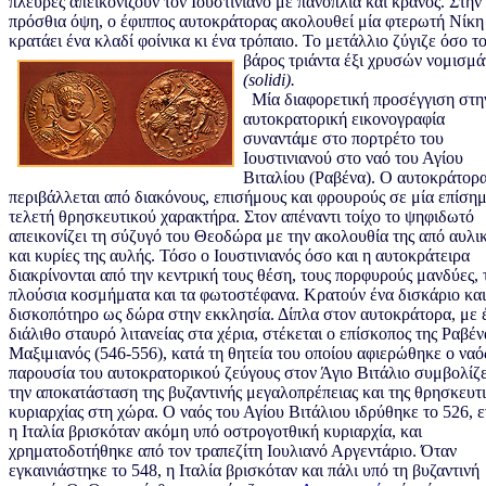
πλευρές απεικονίζουν τον Ιουστινιανό με πανοπλία και κράνος. Στην
πρόσθια όψη, ο έφιππος αυτοκράτορας ακολουθεί μία φτερωτή Νίκη
κρατάει ένα κλαδί φοίνικα κι ένα τρόπαιο.
Το μετάλλιο ζύγιζε όσο τ
βάρος τριάντα έξι χρυσών νομισμ
(solidi).
Μία διαφορετική προσέγγιση στη
αυτοκρατορική εικονογραφία
συναντάμε στο πορτρέτο του
Ιουστινιανού στο ναό του Αγίου
Βιταλίου (Ραβένα). Ο αυτοκράτορ
περιβάλλεται από διακόνους, επισήμους και φρουρούς σε μία επίση
τελετή θρησκευτικού χαρακτήρα. Στον απέναντι τοίχο το ψηφιδωτό
απεικονίζει τη σύζυγό του Θεοδώρα με την ακολουθία της από αυλι
και κυρίες της αυλής. Τόσο ο Ιουστινιανός όσο και η αυτοκράτειρα
διακρίνονται από την κεντρική τους θέση, τους πορφυρούς μανδύες, 
πλούσια κοσμήματα και τα φωτοστέφανα. Κρατούν ένα δισκάριο και
δισκοπότηρο ως δώρα στην εκκλησία. Δίπλα στον αυτοκράτορα, με 
διάλιθο σταυρό λιτανείας στα χέρια, στέκεται ο επίσκοπος της Ραβέν
Μαξιμιανός (546-556), κατά τη θητεία του οποίου αφιερώθηκε ο ναό
παρουσία του αυτοκρατορικού ζεύγους στον Άγιο Βιτάλιο συμβολίζε
την αποκατάσταση της βυζαντινής μεγαλοπρέπειας και της θρησκευτ
κυριαρχίας στη χώρα. Ο ναός του Αγίου Βιτάλιου ιδρύθηκε το 526, 
η Ιταλία βρισκόταν ακόμη υπό οστρογοτθική κυριαρχία, και
χρηματοδοτήθηκε από τον τραπεζίτη Ιουλιανό Αργεντάριο. Όταν
εγκαινιάστηκε το 548, η Ιταλία βρισκόταν και πάλι υπό τη βυζαντινή