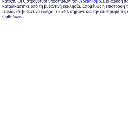
κατοχή. Οι Οστρογότθοι υποστήριζαν τον
Αρειανισμό,
μία αίρεση π
καταδικάστηκε από τη βυζαντινή εκκλησία. Επομένως η επιστροφή τ
Ιταλίας σε βυζαντινό έλεγχο, το 540, σήμαινε και την επιστροφή της
Ορθοδοξία.