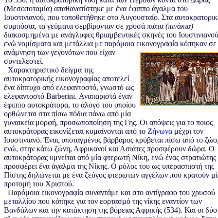
(Μεσοποταμία) απαθανατίστηκε με ένα έφιππο άγαλμα του
Ιουστινιανού, που τοποθετήθηκε στο Αυγουσταίο. Στα αυτοκρατορι
συμπόσια, τα γεύματα σερβίρονταν σε χρυσά πιάτα
(πινάκια)
διακοσμημένα με ανάγλυφες θριαμβευτικές σκηνές του Ιουστινιανού
ενώ νομίσματα και μετάλλια με παρόμοια εικονογραφία κόπηκαν
σε
ανάμνηση των γεγονότων που είχαν
συντελεστεί.
Χαρακτηριστικό δείγμα της
αυτοκρατορικής εικονογραφίας αποτελεί
ένα δίπτυχο από ελεφαντοστό, γνωστό ως
ελεφαντοστό Barberini. Αναπαριστά έναν
έφιππο αυτοκράτορα, το άλογο του οποίου
ορθώνεται στα πίσω πόδια πάνω από μία
γυναικεία μορφή, προσωποποίηση της Γης. Οι απόψεις για το ποιος
αυτοκράτορας εικονίζεται κυμαίνονται από το
Ζήνωνα
μέχρι τον
Ιουστινιανό. Ένας υποταγμένος βάρβαρος κρύβεται πίσω από το ζώο
ενώ, στην κάτω ζώνη, Αφρικανοί και Ασιάτες προσφέρουν δώρα. Ο
αυτοκράτορας υμνείται από μία φτερωτή Νίκη, ενώ ένας στρατιώτης
προσφέρει ένα άγαλμα της Νίκης. Ο ρόλος του ως υπερασπιστή της
Πίστης δηλώνεται με ένα ζεύγος φτερωτών αγγέλων που κρατούν μί
προτομή του Χριστού.
Παρόμοια εικονογραφία συναντάμε και στο αντίγραφο του χρυσού
μεταλλίου που κόπηκε για τον εορτασμό της νίκης εναντίον των
Βανδάλων και την κατάκτηση της βόρειας Αφρικής (534). Και οι δύο