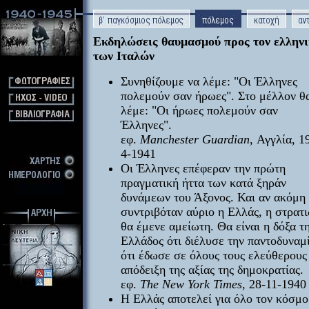
Εκδηλώσεις θαυμασμού προς τον ελληνι
των Ιταλών
Συνηθίζουμε να λέμε: "Οι Έλληνες
πολεμούν σαν ήρωες". Στο μέλλον θ
λέμε: "Οι ήρωες πολεμούν σαν
Έλληνες".
εφ.
Manchester Guardian
, Αγγλία, 1
4-1941
Οι Έλληνες επέφεραν την πρώτη
πραγματική ήττα των κατά ξηράν
δυνάμεων του Άξονος. Και αν ακόμη
συντριβόταν αύριο η Ελλάς, η στρατ
θα έμενε αμείωτη. Θα είναι η δόξα τ
Ελλάδος ότι διέλυσε την παντοδυναμ
ότι έδωσε σε όλους τους ελεύθερου
απόδειξη της αξίας της δημοκρατίας.
εφ.
The New York Times
, 28-11-1940
Η Ελλάς αποτελεί για όλο τον κόσμο