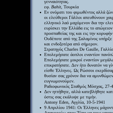
γενναιότητας.
εφ.
Bahit
, Τουρκία
Εν ονόματι του φιμωθέντος αλλά ζών
οι ελεύθεροι Γάλλοι απευθύνουν χαι
ελληνικό λαό μαχόμενον δια την ελε
ευρίσκει την Ελλάδα εις το απώγειον
προσπαθείας της και εις την κορυφήν
Ουδέποτε από της Σαλαμίνος υπήρξε
και ενδοξοτέρα από σήμερον.
Στρατηγός Charles De Gaulle, Γαλλί
Επολεμήσατε άοπλοι εναντίον πανόπ
Επολεμήσατε μικροί εναντίον μεγάλ
επικρατήσατε. Δεν ήτο δυνατόν να γίν
είσθε Έλληνες. Ως Ρώσσοι εκερδίσαμ
θυσίαν σας χρόνον δια να αμυνθώμεν
ευγνωμονούμεν.
Ραδιοφωνικός Σταθμός Μόσχας, 27-
Δεν ηττήθητε, αλλά κατεβλήθητε κατ
όστις σας εκάλυψε με τιμήν.
Antony Eden, Αγγλία, 10-5-1941
9 Απριλίου 1941: Οι Έλληνες μάχοντ
Απαγορεύω στον Τύπο να τους υποτιμ