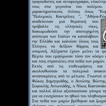
τραγουδιστές και σεναριογράφοι, επικέντ
τους στα γεγονότα του πολέμου. 
χαρακτηριστικούς τίτλους όπως "Κο
"Πολεμικές Καντρίλιες ", "Aθήνα-
αναδείκνυαν μια θεματική που
πρόβαλλε τις ελληνικές νίκες,
διακωμωδούσε την αποτυχημένη
απόπειρα των Ιταλών να καταλάβουν
την Ελλάδα και καλούσε όλους τους
Έλληνες να δείξουν θάρρος και
υπομονή. Αξέχαστα έχουν μείνει τα τρ
Βέμπο που εμψύχωναν τόσο τον κόσμο 
και τους στρατιώτες στα πεδία των μαχών.
Εκτός από τις επιθεωρήσεις και 
ακολουθούσαν τα πολεμικά ανακοι
ανταποκρίσεις από το μέτωπο. Γνωστοί σ
Φώκος Δημητριάδης, ο Αντώνης Βώττης,
Σοφοκλής Αντωνιάδης, ο Nίκος Καστανάκη
και πολλοί άλλοι αξιοποιούσαν γόνιμα τ
για να ενισχύσουν το ηθικό του πληθυσμο
Στα πεδία των μαχών βρέθηκαν και ζωγρά
ιδιότητα του πολεμικού εικονογράφου