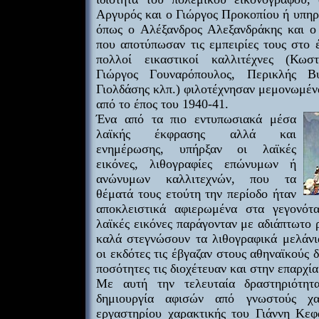
Αργυρός και ο Γιώργος Προκοπίου ή υπηρ
όπως ο Αλέξανδρος Αλεξανδράκης και ο
που αποτύπωσαν τις εμπειρίες τους στο 
πολλοί εικαστικοί καλλιτέχνες (Κωστ
Γιώργος Γουναρόπουλος, Περικλής Βυ
Γιολδάσης κλπ.) φιλοτέχνησαν μεμονωμέν
από το έπος του 1940-41.
Ένα από τα πιο εντυπωσιακά μέσα
λαϊκής έκφρασης αλλά και
ενημέρωσης, υπήρξαν οι λαϊκές
εικόνες, λιθογραφίες επώνυμων ή
ανώνυμων καλλιτεχνών, που τα
θέματά τους ετούτη την περίοδο ήταν
αποκλειστικά αφιερωμένα στα γεγονότ
λαϊκές εικόνες παράγονταν με αδιάπτωτο 
καλά στεγνώσουν τα λιθογραφικά μελάνια
οι εκδότες τις έβγαζαν στους αθηναϊκούς 
ποσότητες τις διοχέτευαν και στην επαρχία
Με αυτή την τελευταία δραστηριότητ
δημιουργία αφισών από γνωστούς χα
εργαστηρίου χαρακτικής του Γιάννη Κε