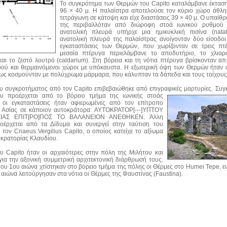
Το συγκρότημα των Θερμών του Capito καταλάμβανε έκτασ
96 × 40 μ. Η παλαίστρα αποτελούσε τον κύριο χώρο άθλη
τετράγωνη σε κάτοψη και είχε διαστάσεις 39 × 40 μ. Ο υπαίθ
της περιβαλλόταν από διώροφη στοά ιωνικού ρυθμού 
ανατολική πλευρά υπήρχε μια ημικυκλική πισίνα (natat
ανατολική πλευρά της παλαίστρας ανοίγονταν δύο είσοδοι
εγκαταστάσεις των Θερμών, που χωρίζονταν σε τρεις πτ
μεσαία πτέρυγα περιελάμβανε το αποδυτήριο, το χλιαρ
 και το ζεστό λουτρό (caldarium). Στη βόρεια και τη νότια πτέρυγα βρίσκονταν απ
ρού και θερμαινόμενοι χώροι με υπόκαυστα. Η εξωτερική όψη των Θερμών ήταν 
ως κοσμούνταν με πολύχρωμα μάρμαρα, που κάλυπταν τα δάπεδα και τους τοίχους
υ συγκροτήματος από τον Capito επιβεβαιώθηκε από επιγραφικές μαρτυρίες.
Συγκ
υ προέρχεται από το βόρειο τμήμα της ιωνικής στοάς
ι οι εγκαταστάσεις ήταν αφιερωμένες από τον επίτροπο
ι Ασίας σε κάποιον αυτοκράτορα: ΑΥΤΟΚΡΑΤΟΡ[---]ΥΠΤΟΥ
ΣΙΑΣ ΕΠΙΤ[ΡΟ]ΠΟΣ ΤΟ ΒΑΛΑΝΕΙΟΝ ΑΝΕΘΗΚΕΝ. Άλλη
οέρχεται από τα Δίδυμα και συνεργεί στην ταύτιση του
 τον Cnaeus Vergilius Capito, ο οποίος κατείχε το αξίωμα
οκρατορίας Κλαυδίου.
υ Capito ήταν οι αρχαιότερες στην πόλη της Mιλήτου και
 για την αξονική συμμετρική αρχιτεκτονική διάρθρωσή τους.
 του 1ου αιώνα χτίστηκαν στο βόρειο τμήμα της πόλης οι Θέρμες στο Humei Tepe, ε
αιώνα λειτούργησαν στα νότια οι Θέρμες της Φαυστίνας (Faustina).