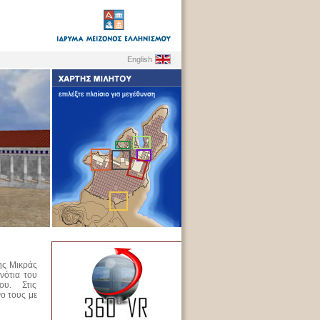
English
ης Μικράς
 νότια του
ου. Στις
νο τους με