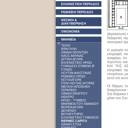
ΕΛΛΗΝΙΣΤΙΚΗ ΠΕΡΙΟΔΟΣ
ΡΩΜΑΪΚΗ ΠΕΡΙΟΔΟΣ
ΘΕΣΜΟΙ &
ΔΙΑΚΥΒΕΡΝΗΣΗ
ΟΙΚΟΝΟΜΙΑ
(tepidarium)
δεξαμενές νε
...
ΜΝΗΜΕΙΑ
εσωτερικό όμ
ΤΕΙΧΗ
ΙΕΡΑ ΠΥΛΗ
Η χορηγία το
ΛΙΜΑΝΙ ΛΕΟΝΤΩΝ
επιγραφή πο
ΝΑΟΣ ΑΘΗΝΑΣ
αναφέρει ότ
ΔΥΤΙΚΗ ΑΓΟΡΑ
Aιγύπτου κα
ΕΛΛΗΝΙΣΤΙΚΟ ΗΡΩΟ
ΚΑΙ ΤΗΣ Α
ΓΥΜΝΑΣΙΟ ΕΥΜΕΝΗ Β'
ΣΤΑΔΙΟ
επιγραφή πρ
ΛΟΥΤΡΑ ΦΑΥΣΤΙΝΑΣ
επιτρόπου με
ΡΩΜΑΪΚΟ ΗΡΩΟ
αυτό επί αυτ
ΝΟΤΙΑ ΑΓΟΡΑ
ΠΥΛΗ ΝΟΤΙΑΣ ΑΓΟΡΑΣ
Oι Θέρμες το
ΜΕΓΑΛΗ ΑΠΟΘΗΚΗ
διακρίνονται
ΣΕΡΑΠΕΙΟ
ΛΙΜΑΝΙ ΘΕΑΤΡΟΥ
Στη διάρκεια
ΘΕΑΤΡΟ
μέσα του 2ου 
ΗΡΩΟ - ΤΥΜΒΟΣ
ΜΝΗΜΕΙΑ ΤΟΥ ΛΙΜΑΝΙΟΥ
ΒΟΡΕΙΑ ΑΓΟΡΑ
ΔΕΛΦΙΝΙΟ
ΒΟΥΛΕΥΤΗΡΙΟ
ΕΛΛΗΝΙΣΤΙΚΟ ΓΥΜΝΑΣΙΟ
ΘΕΡΜΕΣ CAPITO
ΙΩΝΙΚΗ ΣΤΟΑ
ΝΥΜΦΑΙΟ