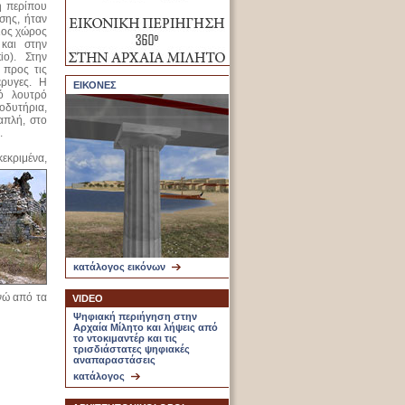
η περίπου
σης, ήταν
ριος χώρος
και στην
io). Στην
 προς τις
έρυγες. Η
ΕΙΚΟΝΕΣ
ό λουτρό
οδυτήρια,
απλή, στο
.
εκριμένα,
κατάλογος εικόνων
νώ από τα
VIDEO
Ψηφιακή περιήγηση στην
Αρχαία Μίλητο και λήψεις από
το ντοκιμαντέρ και τις
τρισδιάστατες ψηφιακές
αναπαραστάσεις
κατάλογος