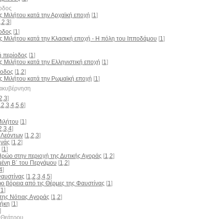
οδος
ς Μιλήτου κατά την Αρχαϊκή εποχή
[
1
]
,
2
,
3
]
οδος
[
1
]
ς Μιλήτου κατά την Κλασική εποχή - Η πόλη του Ιπποδάμου
[
1
]
ή περίοδος
[
1
]
ς Μιλήτου κατά την Ελληνιστική εποχή
[
1
]
ίοδος
[
1
,
2
]
ς Μιλήτου κατά την Ρωμαϊκή εποχή
[
1
]
ιακυβέρνηση
2
,
3
]
,
2
,
3
,
4
,
5
,
6
]
Μιλήτου
[
1
]
2
,
3
,
4
]
ν Λεόντων
[
1
,
2
,
3
]
ηνάς
[
1
,
2
]
[
1
]
Ηρώο στην περιοχή της Δυτικής Αγοράς
[
1
,
2
]
ένη B΄ του Περγάμου
[
1
,
2
]
4
]
Φαυστίνας
[
1
,
2
,
3
,
4
,
5
]
 βόρεια από τις Θέρμες της Φαυστίνας
[
1
]
[
1
]
της Nότιας Aγοράς
[
1
,
2
]
ήκη
[
1
]
]
υ Θεάτρου