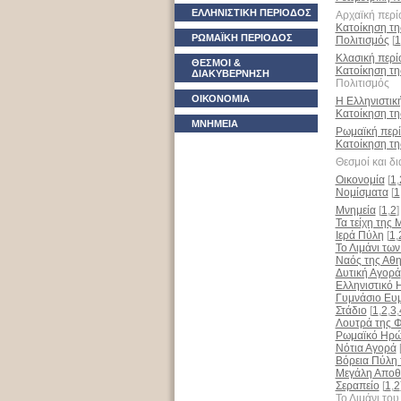
ΕΛΛΗΝΙΣΤΙΚΗ ΠΕΡΙΟΔΟΣ
Αρχαϊκή περί
Κατοίκηση τη
ΡΩΜΑΪΚΗ ΠΕΡΙΟΔΟΣ
Πολιτισμός
[
1
Κλασική περί
ΘΕΣΜΟΙ &
Κατοίκηση τη
ΔΙΑΚΥΒΕΡΝΗΣΗ
Πολιτισμός
ΟΙΚΟΝΟΜΙΑ
Η Ελληνιστικ
Κατοίκηση τη
ΜΝΗΜΕΙΑ
Ρωμαϊκή περ
Κατοίκηση τη
Θεσμοί και δ
Οικονομία
[
1
,
Νομίσματα
[
1
Μνημεία
[
1
,
2
]
Τα τείχη της 
Ιερά Πύλη
[
1
,
Το Λιμάνι τω
Ναός της Αθ
Δυτική Αγορά
Ελληνιστικό 
Γυμνάσιο Eυμ
Στάδιο
[
1
,
2
,
3
,
Λουτρά της 
Ρωμαϊκό Hρώο
Νότια Αγορά
Βόρεια Πύλη 
Μεγάλη Αποθ
Σεραπείο
[
1
,
2
Το Λιμάνι το