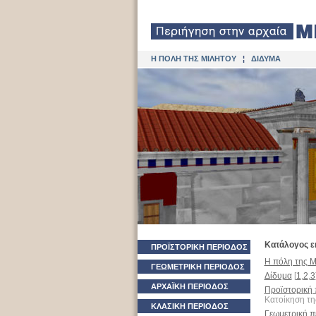
Η ΠΟΛΗ ΤΗΣ ΜΙΛΗΤΟΥ
¦
ΔΙΔΥΜΑ
Κατάλογος ε
ΠΡΟΪΣΤΟΡΙΚΗ ΠΕΡΙΟΔΟΣ
Η πόλη της Μ
ΓΕΩΜΕΤΡΙΚΗ ΠΕΡΙΟΔΟΣ
Δίδυμα
[
1
,
2
,
3
ΑΡΧΑΪΚΗ ΠΕΡΙΟΔΟΣ
Προϊστορική 
Κατοίκηση τη
ΚΛΑΣΙΚΗ ΠΕΡΙΟΔΟΣ
Γεωμετρική π