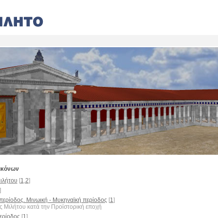
ικόνων
ιλήτου
[
1
,
2
]
]
περίοδος. Μινωική - Μυκηναϊκή περίοδος
[
1
]
ς Μιλήτου κατά την Προϊστορική εποχή
ερίοδος
[
1
]