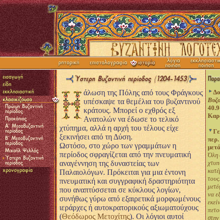
άλωση της Πόλης από τους Φράγκους
Δο
Βυζα
υπέσκαψε τα θεμέλια του βυζαντινού
40.9
κράτους. Μπορεί ο εχθρός εξ
Καρ
Ανατολών να έδωσε το τελικό
χτύπημα, αλλά η αρχή του τέλους είχε
Γε
ξεκινήσει από τη Δύση.
περ.
Ωστόσο, στο χώρο των γραμμάτων η
μετά
περίοδος σφραγίζεται από την πνευματική
Όλη 
αναγέννηση της δυναστείας των
χτυπ
κατέ
Παλαιολόγων. Πρόκειται για μια έντονη
τους
πνευματική και συγγραφική δραστηριότητα
μετέ
που αναπτύσσεται σε κύκλους λογίων,
να ε
συνήθως γύρω από εξαιρετικά μορφωμένους
εκεί
ιεράρχες ή αυτοκρατορικούς αξιωματούχους
πετο
(
Θεόδωρος Μετοχίτης
). Οι λόγιοι αυτοί
στην