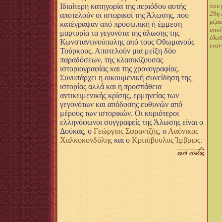
Ιδιαίτερη κατηγορία της περιόδου αυτής
που 
29η 
αποτελούν οι ιστορικοί της Άλωσης, που
μέρα
κατέγραψαν από προσωπική ή έμμεση
οποί
μαρτυρία τα γεγονότα της άλωσης της
έδωσ
Κωνσταντινούπολης από τους Οθωμανούς
εναν
Τούρκους. Αποτελούν μια μείξη δύο
παραδόσεων, της κλασικίζουσας
ιστοριογραφίας και της χρονογραφίας.
Συνυπάρχει η οικουμενική συνείδηση της
ιστορίας αλλά και η προσπάθεια
αντικειμενικής κρίσης, ερμηνείας των
γεγονότων και απόδοσης ευθυνών από
μέρους των ιστορικών. Οι κυριότεροι
ελληνόφωνοι συγγραφείς της Άλωσης είναι ο
Δούκας, ο
Γεώργιος Σφραντζής
, ο
Λαόνικος
Χαλκοκονδύλης
και ο
Κριτόβουλος Ίμβριος
.