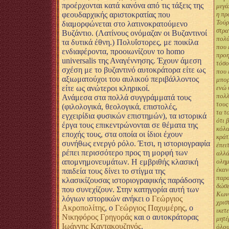
προέρχονται κατά κανόνα από τις τάξεις της
μεγά
φεουδαρχικής αριστοκρατίας που
η πρ
Τούρ
διαμορφώνεται στο λατινοκρατούμενο
στρα
Βυζάντιο. (Λατίνους ονόμαζαν οι Βυζαντινοί
πολύ
τα δυτικά έθνη.) Πολυΐστορες, με ποικίλα
που 
ενδιαφέροντα, προοιωνίζουν το homo
προη
universalis της Αναγέννησης. Έχουν άμεση
τόσο
σχέση με το βυζαντινό αυτοκράτορα είτε ως
που 
αξιωματούχοι του αυλικού περιβάλλοντος
μπορ
είτε ως ανώτεροι κληρικοί.
ενώ 
πολλ
Ανάμεσα στα πολλά συγγράμματά τους
τους
(φιλολογικά, θεολογικά, επιστολές,
τα τ
εγχειρίδια φυσικών επιστημών), τα ιστορικά
ότι 
έργα τους επικεντρώνονται σε θέματα της
κόλα
εποχής τους, στα οποία οι ίδιοι έχουν
κράτ
συνήθως ενεργό ρόλο. Έτσι, η ιστοριογραφία
έπει
ρέπει περισσότερο προς τη μορφή των
αλλά
απομνημονευμάτων. Η εμβριθής κλασική
ολημ
έκαν
παιδεία τους δίνει το στίγμα της
παρα
κλασικίζουσας ιστοριογραφικής παράδοσης
δώσε
που συνεχίζουν. Στην κατηγορία αυτή των
Κωνσ
λόγιων ιστορικών ανήκει ο
Γεώργιος
χρισ
Ακροπολίτης
, ο
Γεώργιος Παχυμέρης
, ο
ικετ
Νικηφόρος Γρηγοράς
και ο αυτοκράτορας
μητέ
Ιωάννης Καντακουζηνός
.
όλου