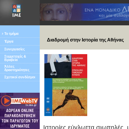
Το τμήμα
Διαδρομή στην Ιστορία της Αθήνας
Έργα
Συνεργασίες
Συμμετοχές &
Βραβεία
Άλλες
δραστηριότητες
Σχετικοί συνδέσμοι
Ιστορίες εύγλωττα σιωπηλές, 