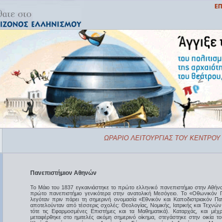
ΩΡΑΡΙΟ ΛΕΙΤΟΥΡΓΙΑΣ ΤΟΥ ΚΕΝΤΡΟΥ 
Πανεπιστήμιον Αθηνών
Το Μάιο του 1837 εγκαινιάστηκε το πρώτο ελληνικό πανεπιστήμιο στην Αθήνα,
πρώτο πανεπιστήμιο γενικότερα στην ανατολική Μεσόγειο. Το «Οθωνικόν 
λεγόταν πριν πάρει τη σημερινή ονομασία «Eθνικόν και Καποδιστριακόν Πα
αποτελούνταν από τέσσερις σχολές: Θεολογίας, Νομικής, Ιατρικής και Τεχνών
τότε τις Eφαρμοσμένες Eπιστήμες και τα Mαθηματικά). Καταρχάς, και μέχρ
μεταφέρθηκε στο ημιτελές ακόμη σημερινό οίκημα, στεγάστηκε στην οικία το