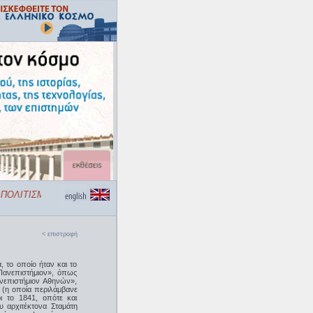
ΠΟΛΙΤΙΣΜΟΥ «ΕΛΛΗΝΙΚΟΣ ΚΟΣΜΟΣ»
< επιστροφή
 το οποίο ήταν και το
Πανεπιστήμιον», όπως
νεπιστήμιον Αθηνών»,
 (η οποία περιλάμβανε
ι το 1841, οπότε και
υ αρχιτέκτονα Σταμάτη