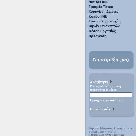
Νέα του ΙΜΕ
Γραφείο Τύπου
Χορηγίες - Δωρεές
Κόμβοι ΙΜΕ
Τρόποι Συμμετοχής
Βιβλίο Επισκεπτών
Θέσεις Εργασίας
Πρόσβαση
Αναζήτηση
Πληκτρολογήστε μία ή
περισσότερες λέξεις
Προηγμένη αναζήτηση
Επικοινωνία
Ίδρυμα Μείζονος Ελληνισμού
e-mail:
info@ime.gr
Επικοινωνήστε μαζί μας