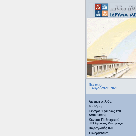
Πέμπτη,
6 Αυγούστου 2026
Αρχική σελίδα
Το 'Ιδρυμα
Κέντρο Έρευνας και
Ανάπτυξης
Κέντρο Πολιτισμού
«Ελληνικός Κόσμος»
Παραγωγές IME
Συνεργασίες