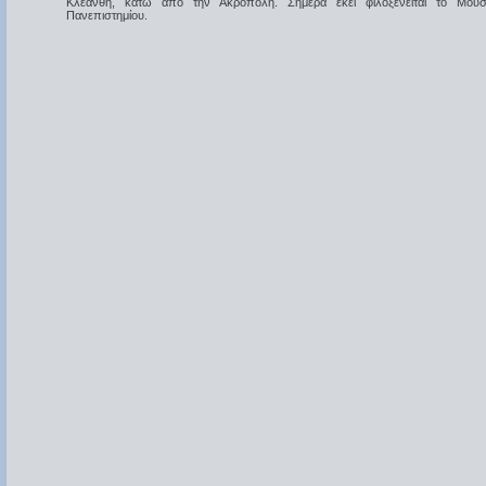
Κλεάνθη, κάτω από την Ακρόπολη. Σήμερα εκεί φιλοξενείται το Μουσε
Πανεπιστημίου.