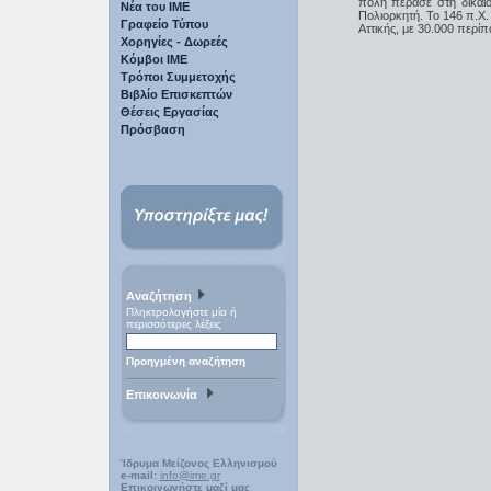
πόλη πέρασε στη δικαι
Νέα του ΙΜΕ
Πολιορκητή. Το 146 π.Χ.
Γραφείο Τύπου
Αττικής, με 30.000 περίπ
Χορηγίες - Δωρεές
Κόμβοι ΙΜΕ
Τρόποι Συμμετοχής
Βιβλίο Επισκεπτών
Θέσεις Εργασίας
Πρόσβαση
Αναζήτηση
Πληκτρολογήστε μία ή
περισσότερες λέξεις
Προηγμένη αναζήτηση
Επικοινωνία
Ίδρυμα Μείζονος Ελληνισμού
e-mail:
info@ime.gr
Επικοινωνήστε μαζί μας