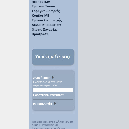
Νέα του ΙΜΕ
Γραφείο Τύπου
Χορηγίες - Δωρεές
Κόμβοι ΙΜΕ
Τρόποι Συμμετοχής
Βιβλίο Επισκεπτών
Θέσεις Εργασίας
Πρόσβαση
Αναζήτηση
Πληκτρολογήστε μία ή
περισσότερες λέξεις
Προηγμένη αναζήτηση
Επικοινωνία
Ίδρυμα Μείζονος Ελληνισμού
e-mail:
info@ime.gr
Επικοινωνήστε μαζί μας