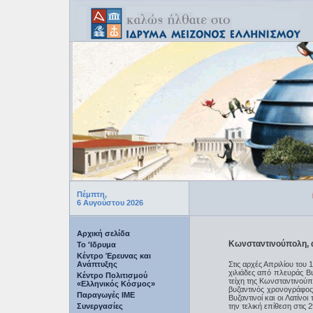
ΩΡ
Πέμπτη,
6 Αυγούστου 2026
Αρχική σελίδα
Κωνσταντινούπολη,
Το 'Ιδρυμα
Κέντρο Έρευνας και
Ανάπτυξης
Στις αρχές Απριλίου του
χιλιάδες από πλευράς Β
Κέντρο Πολιτισμού
τείχη της Κωνσταντινούπ
«Ελληνικός Κόσμος»
βυζαντινός χρονογράφος
Παραγωγές IME
Βυζαντινοί και οι Λατίν
Συνεργασίες
την τελική επίθεση στις 