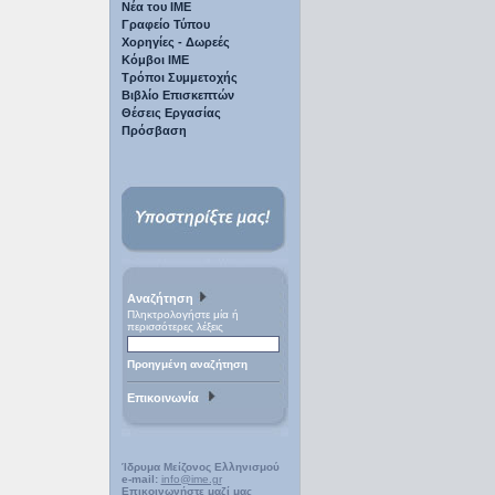
Νέα του ΙΜΕ
Γραφείο Τύπου
Χορηγίες - Δωρεές
Κόμβοι ΙΜΕ
Τρόποι Συμμετοχής
Βιβλίο Επισκεπτών
Θέσεις Εργασίας
Πρόσβαση
Αναζήτηση
Πληκτρολογήστε μία ή
περισσότερες λέξεις
Προηγμένη αναζήτηση
Επικοινωνία
Ίδρυμα Μείζονος Ελληνισμού
e-mail:
info@ime.gr
Επικοινωνήστε μαζί μας