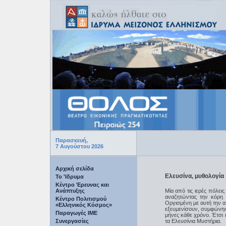
Παρασκευή,
7 Αυγούστου 2026
Αρχική σελίδα
Ελευσίνα, μυθολογία
Το 'Ιδρυμα
Κέντρο Έρευνας και
Ανάπτυξης
Μία από τις ιερές πόλει
αναζητώντας την κόρη 
Κέντρο Πολιτισμού
Οργισμένη με αυτή την απ
«Ελληνικός Κόσμος»
εξευμενίσουν, συμφώνησ
Παραγωγές IME
μήνες κάθε χρόνο. Έτσι 
Συνεργασίες
τα Ελευσίνια Μυστήρια.