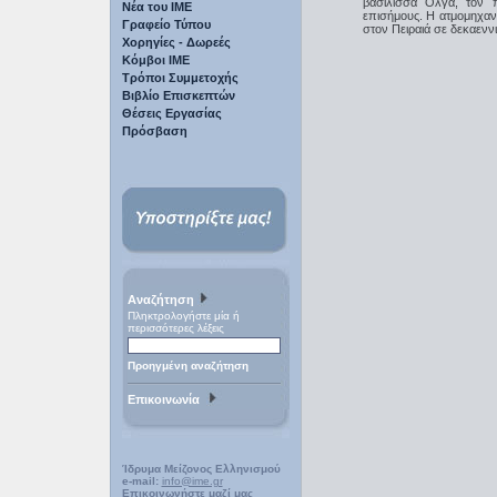
βασίλισσα Όλγα, τον 
Νέα του ΙΜΕ
επισήμους. Η ατμομηχαν
Γραφείο Τύπου
στον Πειραιά σε δεκαενν
Χορηγίες - Δωρεές
Κόμβοι ΙΜΕ
Τρόποι Συμμετοχής
Βιβλίο Επισκεπτών
Θέσεις Εργασίας
Πρόσβαση
Αναζήτηση
Πληκτρολογήστε μία ή
περισσότερες λέξεις
Προηγμένη αναζήτηση
Επικοινωνία
Ίδρυμα Μείζονος Ελληνισμού
e-mail:
info@ime.gr
Επικοινωνήστε μαζί μας