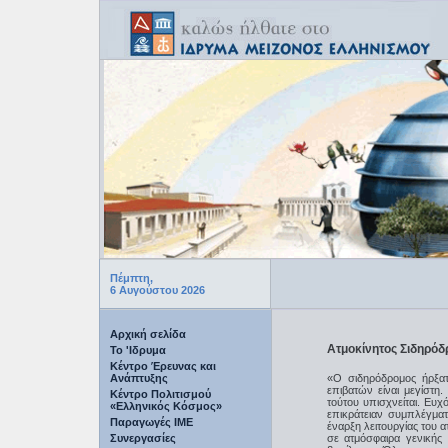
Πέμπτη,
6 Αυγούστου 2026
Αρχική σελίδα
Ατμοκίνητος Σιδηρόδ
Το 'Ιδρυμα
Κέντρο Έρευνας και
Ανάπτυξης
«Ο σιδηρόδρομος ήρξατ
επιβατών είναι μεγίστη
Κέντρο Πολιτισμού
τούτου υπισχνείται. Ευχ
«Ελληνικός Κόσμος»
επικράτειαν συμπλέγμα
Παραγωγές IME
έναρξη λειτουργίας του 
Συνεργασίες
σε ατμόσφαιρα γενικής