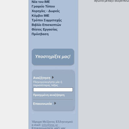
αγώνα μεταξύ Βυζαντινώ
Νέα του ΙΜΕ
Γραφείο Τύπου
Χορηγίες - Δωρεές
Κόμβοι ΙΜΕ
Τρόποι Συμμετοχής
Βιβλίο Επισκεπτών
Θέσεις Εργασίας
Πρόσβαση
Αναζήτηση
Πληκτρολογήστε μία ή
περισσότερες λέξεις
Προηγμένη αναζήτηση
Επικοινωνία
Ίδρυμα Μείζονος Ελληνισμού
e-mail:
info@ime.gr
Επικοινωνήστε μαζί μας