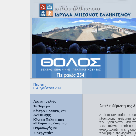
Πέμπτη,
6 Αυγούστου 2026
Αρχική σελίδα
Απελευθέρωση της Αν
Το 'Ιδρυμα
Κέντρο Έρευνας και
Ανάπτυξης
Από το καλοκαίρι του 9
εξωτερικής πολιτικής τ
Κέντρο Πολιτισμού
που βρίσκονταν υπό το
«Ελληνικός Κόσμος»
τρεις αιώνες περίπου 
Παραγωγές IME
ανακατάληψη της σπου
Συνεργασίες
πολύμηνη πολιορκία. Τ