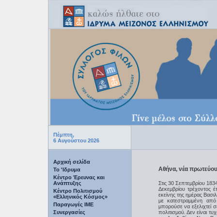
Πέμπτη,
6 Αυγούστου 2026
Αρχική σελίδα
Αθήνα, νέα πρωτεύου
Το 'Ιδρυμα
Κέντρο Έρευνας και
Ανάπτυξης
Στις 30 Σεπτεμβρίου 1834
Δεκεμβρίου τρέχοντος έ
Κέντρο Πολιτισμού
εκείνης της ημέρας Βασι
«Ελληνικός Κόσμος»
με κατεστραμμένη από
Παραγωγές IME
μπορούσε να εξελιχτεί 
Συνεργασίες
πολιτισμού. Δεν είναι τ