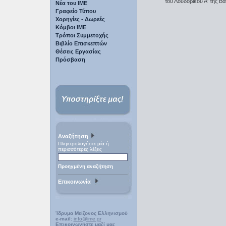
του Λουδοβίκου Α' της Β
Νέα του ΙΜΕ
Γραφείο Τύπου
Χορηγίες - Δωρεές
Κόμβοι ΙΜΕ
Τρόποι Συμμετοχής
Βιβλίο Επισκεπτών
Θέσεις Εργασίας
Πρόσβαση
Αναζήτηση
Πληκτρολογήστε μία ή
περισσότερες λέξεις
Προηγμένη αναζήτηση
Επικοινωνία
Ίδρυμα Μείζονος Ελληνισμού
e-mail:
info@ime.gr
Επικοινωνήστε μαζί μας