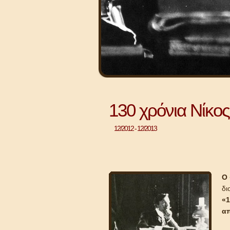
130 χρόνια Νίκο
12/2012 - 12/2013
Ο 
δι
«1
απ