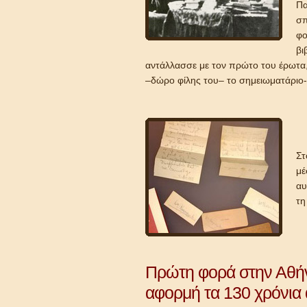
Πα
σπ
φο
βι
αντάλλασσε με τον πρώτο του έρωτα,
–δώρο φίλης του– το σημειωματάριο-
Στ
μέ
αυ
τη
Πρώτη φορά στην Αθήν
αφορμή τα 130 χρόνια 