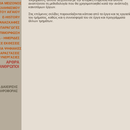
τεκμηρίωση, άλλοτε ασχολείται με την ιστορική επιμέλεια και άλλοτε
ΙΑ ΜΕΙΖΟΝΟΣ
αναπτύσσει τη μεθοδολογία που θα χρησιμοποιηθεί κατά την ανάπτυξη
καινοτόμων έργων.
ΕΛΛΗΝΙΣΜΟΥ
ΤΟΥ ΑΙΓΑΙΟΥ
Στις επόμενες σελίδες παρουσίαζονται κάποια από τα έργα και τις εργασί
E-HISTORY
του τμήματος, καθώς και η συνεισφορά του σε έργα και προγράμματα
άλλων τμημάτων.
ΑΝΑΣΚΑΦΕΣ
- ΠΑΡΑΓΩΓΕΣ
ΕΠΙΜΟΡΦΩΣΗ
 - ΗΜΕΡΙΔΕΣ
ΣΕ ΕΚΘΕΣΕΙΣ
ΓΙΑ ΨΗΦΙΑΚΕΣ
ΑΡΑΣΤΑΣΕΙΣ
ΣΥΝΕΡΓΑΣΙΕΣ
ΑΡΘΡΑ
ΑΝΘΡΩΠΟΙ