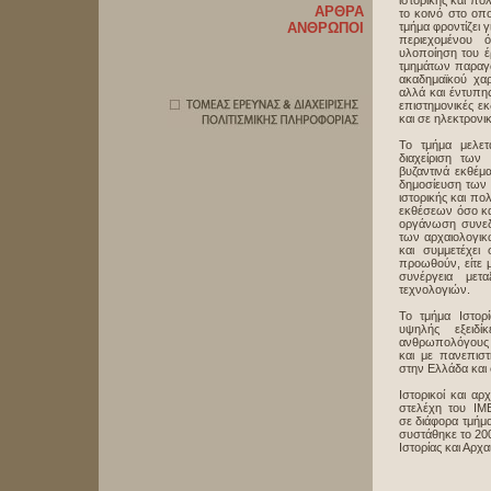
ιστορικής και πο
ΑΡΘΡΑ
το κοινό στο οπ
ΑΝΘΡΩΠΟΙ
τμήμα φροντίζει γ
περιεχομένου 
υλοποίηση του έ
τμημάτων παραγω
ακαδημαϊκού χαρ
αλλά και έντυπης
επιστημονικές ε
και σε ηλεκτρονι
Το τμήμα μελετ
διαχείριση των
βυζαντινά εκθέμ
δημοσίευση των
ιστορικής και πο
εκθέσεων όσο κα
οργάνωση συνεδρ
των αρχαιολογικ
και συμμετέχει
προωθούν, είτε 
συνέργεια μετ
τεχνολογιών.
Το τμήμα Ιστορί
υψηλής εξειδί
ανθρωπολόγους κ
και με πανεπιστ
στην Ελλάδα και
Ιστορικοί και αρ
στελέχη του ΙΜΕ
σε διάφορα τμήμ
συστάθηκε το 200
Ιστορίας και Αρχα