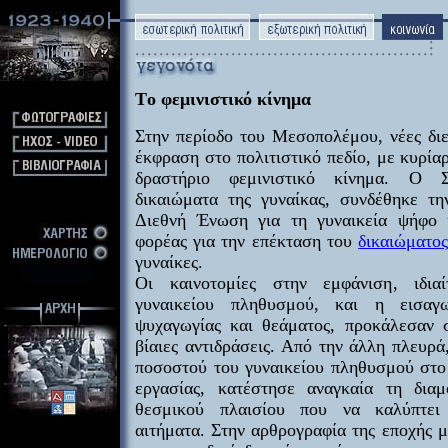
Tο φεμινιστικό κίνημα
Στην περίοδο του Μεσοπολέμου, νέες διε
έκφραση στο πολιτιστικό πεδίο, με κυρία
δραστήριο φεμινιστικό κίνημα. O 
δικαιώματα της γυναίκας, συνδέθηκε τη
Διεθνή Ένωση για τη γυναικεία ψήφο 
φορέας για την επέκταση του
δικαιώματο
γυναίκες.
Oι καινοτομίες στην εμφάνιση, ιδια
γυναικείου πληθυσμού, και η εισα
ψυχαγωγίας και θεάματος, προκάλεσαν 
βίαιες αντιδράσεις. Aπό την άλλη πλευρά
ποσοστού του γυναικείου πληθυσμού στο
εργασίας, κατέστησε αναγκαία τη δια
θεσμικού πλαισίου που να καλύπτει
αιτήματα. Στην αρθρογραφία της εποχής 