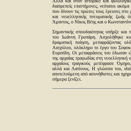
Αλλά και στον ιστορικό και φιλολογικ
διαπρεπείς επιστήμονες, νεότατοι ακόμα
που δίνουν τις πρώτες τους έρευνες στο
και νεοελληνικής πνευματικής ζωής 
Άμαντος, ο Νίκος Βέης και ο Κωνσταντίν
Σημαντικής σπουδαιότητας υπήρξε και 
του Ιωάννη Γρυπάρη. Ασχολήθηκε κυ
δραματική ποίηση, μεταφράζοντας ολ
Αισχύλου, ολόκληρο το έργο του Σοφοκ
Ευριπίδη. Οι μεταφράσεις του έδωσαν 
της αρχαίας τραγωδίας στη νεοελληνική 
αρχαίους τραγικούς μετέφρασε Όμηρο
αλλά και Λατίνους. Η γλώσσα του, ιδι
αποτελούμενη από ασυνήθιστες και ηχηρέ
σήμερα ξενίζει.