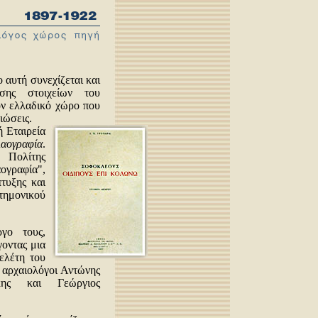
 αυτή συνεχίζεται και
σης στοιχείων του
ον ελλαδικό χώρο που
ιώσεις.
ή Εταιρεία
αογραφία
.
 Πολίτης
ογραφία",
πτυξης και
τημονικού
γο τους,
γοντας μια
ελέτη του
ς αρχαιολόγοι Αντώνης
κης και Γεώργιος