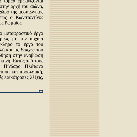
ό τομέα εμφανίζονται
 στην αρχή του αιώνα,
 χώρο της μεσαιωνικής
όπως ο Κωνσταντίνος
ος Ρωμαίος.
το μεταφραστικό έργο
ρίως με την αρχαία
όκληρο το έργο του
λή και τις
Βάκχες
του
ώθηση στην αναβίωση
σκηνή. Εκτός από τους
, Πίνδαρο, Πλάτωνα
ότυπη και προσωπική,
ς λαϊκότροπες λέξεις,