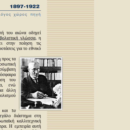
πή του αιώνα οδηγεί
βολιστική γλώσσα
, η
ει στην ποίηση τις
οτάσεις για το εθνικό
 προς τα
ροσωπική
ασύμβατη
μόσφαιρα
υση του
δα, ενώ
ια άλλη
βολισμού
α και τα
εγάλο διάστημα στη
ωπαϊκή καλλιτεχνική
ιρα. Η εμπειρία αυτή