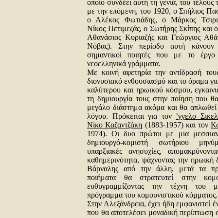
οποίο συνδέει αυτή τη γενιά, του τέλους 
με την επόμενη, του 1920, ο Σπήλιος Πα
ο Αλέκος Φωτιάδης, ο Μάρκος Τσιρι
Νίκος Πετιμεζάς, ο Σωτήρης Σκίπης και ο
Αθανάσιος Κυριαζής και Γεώργιος Αθάν
Νόβας). Στην περίοδο αυτή κάνουν
σημαντικοί ποιητές που με το έργο
νεοελληνικά γράμματα.
Με κοινή αφετηρία την αντίδρασή του
διονυσιακό ενθουσιασμό και το όραμα γι
καλύτερου και ηρωικού κόσμου, εγκαινι
τη δημιουργία τους στην ποίηση που θα
μεγάλο διάστημα ακόμα και θα απλωθεί 
λόγου. Πρόκειται για τον
’γγελο Σικελ
Νίκο Καζαντζάκη
(1883-1957) και τον
Κ
1974). Οι δυο πρώτοι με μια μεσσιαν
δημιουργό-κομιστή σωτήριου μηνύ
υπαρξιακές ανησυχίες, απομακρύνοντ
καθημερινότητα, ψάχνοντας την ηρωική 
Βάρναλης από την άλλη, μετά τα π
ποιήματα θα στρατευτεί στην κομου
ευθυγραμμίζοντας την τέχνη του μ
πρόγραμμα του κομουνιστικού κόμματος.
Στην Αλεξάνδρεια, έχει ήδη εμφανιστεί έ
που θα αποτελέσει μοναδική περίπτωση σ