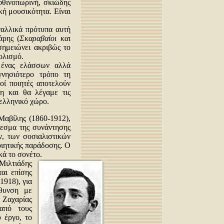
φθινοπωρινή, σκιώδης
κή μουσικότητα. Είναι
γαλλικά πρότυπα αυτή
άρης (
Σκαραβαίοι και
σημειώνει ακριβώς το
ολισμό.
ένας ελάσσων αλλά
γνησιότερο τρόπο τη
τοί ποιητές αποτελούν
η και θα λέγαμε τις
ελληνικό χώρο.
Μαβίλης (1860-1912),
λεσμα της συνάντησης
, των σοσιαλιστικών
οιητικής παράδοσης. Ο
ά το σονέτο.
Μιλτιάδης
ται επίσης
1918), για
θυνση με
αχαρίας
 από τους
 έργο, το