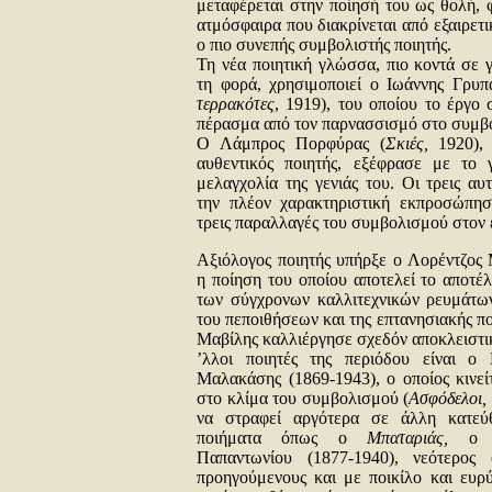
μεταφέρεται στην ποίησή του ως θολή, 
ατμόσφαιρα που διακρίνεται από εξαιρετι
ο πιο συνεπής συμβολιστής ποιητής.
Τη νέα ποιητική γλώσσα, πιο κοντά σε 
τη φορά, χρησιμοποιεί ο Ιωάννης Γρυπ
τερρακότες
, 1919), του οποίου το έργο 
πέρασμα από τον παρνασσισμό στο συμβ
Ο Λάμπρος Πορφύρας (
Σκιές,
1920), 
αυθεντικός ποιητής, εξέφρασε με το 
μελαγχολία της γενιάς του. Οι τρεις αυ
την πλέον χαρακτηριστική εκπροσώπησ
τρεις παραλλαγές του συμβολισμού στον 
Αξιόλογος ποιητής υπήρξε ο Λορέντζος 
η ποίηση του οποίου αποτελεί το αποτέ
των σύγχρονων καλλιτεχνικών ρευμάτων
του πεποιθήσεων και της επτανησιακής π
Μαβίλης καλλιέργησε σχεδόν αποκλειστικ
’λλοι ποιητές της περιόδου είναι ο 
Μαλακάσης (1869-1943), ο οποίος κινεί
στο κλίμα του συμβολισμού (
Ασφόδελοι,
να στραφεί αργότερα σε άλλη κατεύ
ποιήματα όπως ο
Μπαταριάς,
ο Ζ
Παπαντωνίου (1877-1940), νεότερος
προηγούμενους και με ποικίλο και ευρύ