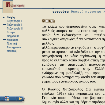
Το κλίμα που δημιουργείται στην καμ
πολλούς ποιητές σε μια εσωτερική
συμ
οποία δεν ενδιαφέρεται να μεταφέρ
συλλογικές ανησυχίες ή να διατυπώσει πρ
μέλλον,
αλλά περισσότερο να εκφράσει τη στροφή
μέσα, τα προσωπικά αδιέξοδα και την π
απογοήτευση. Σε κάθε περίπτωση, η 
προς το ελληνικό τοπίο συμβολιστική ατ
εμπόδισε την πραγματική μεταφύτε
ευρωπαϊκού ρεύματος στην Ελλά
ενθάρρυνε τη μετάλλαξή του προς μ
γλώσσα που διατηρεί την ουσία του συμ
χωρίς τους εξωτερικούς τύπους του.
Ο Κώστας Χατζόπουλος (
Τα ελεγεί
ειδύλλια,
1918) είχε παραμείνει ένα μ
Γερμανία όπου μυήθηκε στη βορειοευρ
δημιουργία αλλά και τη βόρεια ατμόσφα