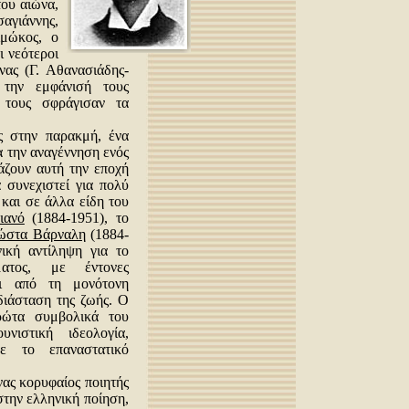
του αιώνα,
σαγιάννης,
μώκος, ο
ι νεότεροι
ας (Γ. Αθανασιάδης-
 την εμφάνισή τους
 τους σφράγισαν τα
ς στην παρακμή, ένα
α την αναγέννηση ενός
άζουν αυτή την εποχή
 συνεχιστεί για πολύ
και σε άλλα είδη του
ιανό
(1884-1951), το
ώστα Βάρναλη
(1884-
ική αντίληψη για το
ματος, με έντονες
αι από τη μονότονη
διάσταση της ζωής. Ο
ρώτα συμβολικά του
νιστική ιδεολογία,
ε το επαναστατικό
νας κορυφαίος ποιητής
την ελληνική ποίηση,