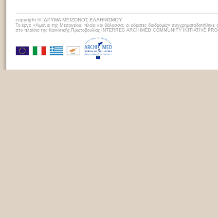
copyright © ΙΔΡΥΜΑ ΜΕΙΖΟΝΟΣ ΕΛΛΗΝΙΣΜΟΥ
Το έργο «Λιμάνια της Μεσογείου, πλoία και θάλασσα: οι αόρατες διαδρομές» συγχρηματοδοτήθηκε 
στο πλαίσιο της Κοινοτικής Πρωτοβουλίας INTERREG ARCHIMED COMMUNITY INITIATIVE P