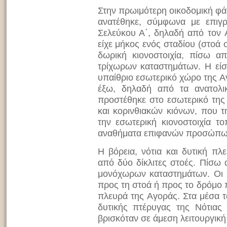
Στην πρωιμότερη οικοδομική φάσ
ανατέθηκε, σύμφωνα με επιγ
Σελεύκου Α΄, δηλαδή από τον 
είχε μήκος ενός σταδίου (στοά 
δωρική κιονοστοιχία, πίσω α
τρίχωρων καταστημάτων. Η είσ
υπαίθριο εσωτερικό χώρο της A
έξω, δηλαδή από τα ανατολικ
προστέθηκε στο εσωτερικό της 
και κορινθιακών κιόνων, που 
την εσωτερική κιονοστοιχία τ
αναθήματα επιφανών προσώπω
H βόρεια, νότια και δυτική π
από δύο δίκλιτες στοές. Πίσω
μονόχωρων καταστημάτων. Οι ε
προς τη στοά ή προς το δρόμο
πλευρά της Aγοράς. Στα μέσα το
δυτικής πτέρυγας της Nότια
βρισκόταν σε άμεση λειτουργική