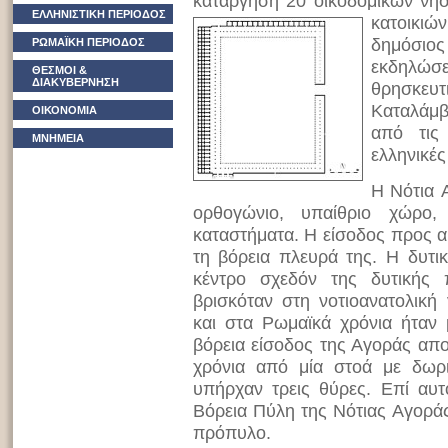
κατάργηση 20 οικοδομικών νη
ΕΛΛΗΝΙΣΤΙΚΗ ΠΕΡΙΟΔΟΣ
κατοικι
δημόσι
ΡΩΜΑΪΚΗ ΠΕΡΙΟΔΟΣ
εκδηλώσ
ΘΕΣΜΟΙ &
ΔΙΑΚΥΒΕΡΝΗΣΗ
θρησκευτ
Kαταλάμβ
ΟΙΚΟΝΟΜΙΑ
από τις 
ΜΝΗΜΕΙΑ
ελληνικές
H Nότια 
ορθογώνιο, υπαίθριο χώρο,
καταστήματα. H είσοδος προς αυ
τη βόρεια πλευρά της. H δυτι
κέντρο σχεδόν της δυτικής
βρισκόταν στη νοτιοανατολική
και στα Ρωμαϊκά χρόνια ήταν 
βόρεια είσοδος της Αγοράς απο
χρόνια από μία στοά με δωρι
υπήρχαν τρεις θύρες. Eπί αυτ
Βόρεια Πύλη της Nότιας Aγορά
πρόπυλο.