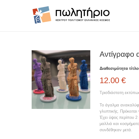
Αντίγραφο 
Διαθεσιμότητα τίτλο
12.00 €
Τρισδιάστατη εκτύπω
Το άγαλμα ανακαλύφθ
γλυπτικής. Πρόκειται
Έχει ύψος περίπου 2 
μαλλιά και κοσμήματα
συνδέθηκαν μετά.