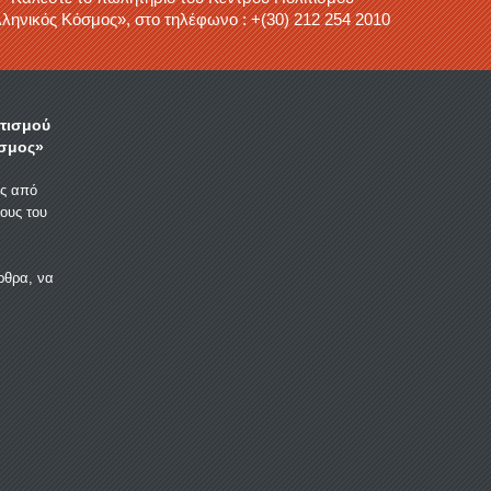
ληνικός Κόσμος», στο τηλέφωνο : +(30) 212 254 2010
ιτισμού
σμος»
ας από
ους του
ρθρα, να