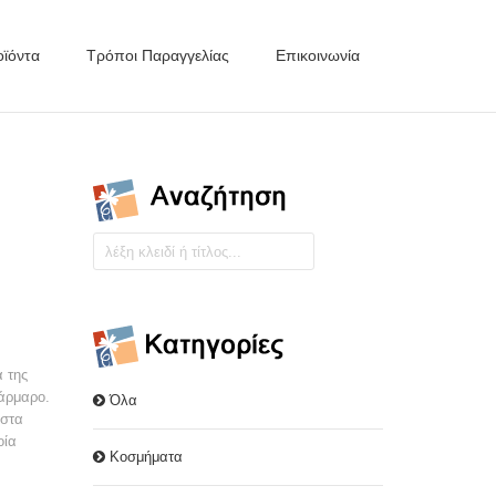
ϊόντα
Τρόποι Παραγγελίας
Επικοινωνία
 της
μάρμαρο.
Όλα
 στα
οία
Κοσμήματα