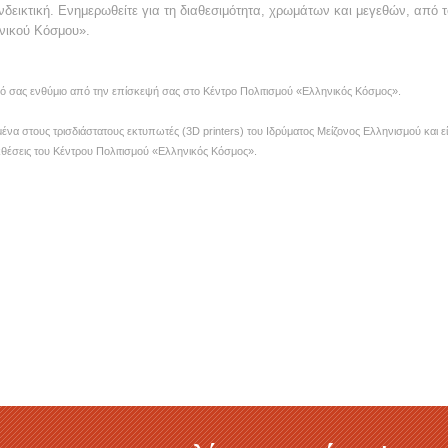
νδεικτική. Ενημερωθείτε για τη διαθεσιμότητα, χρωμάτων και μεγεθών, από 
νικού Κόσμου».
ικό σας ενθύμιο από την επίσκεψή σας στο Κέντρο Πολιτισμού «Ελληνικός Κόσμος».
μένα στους τρισδιάστατους εκτυπωτές (3D printers) του Ιδρύματος Μείζονος Ελληνισμού και εί
εκθέσεις του Κέντρου Πολιτισμού «Ελληνικός Κόσμος».