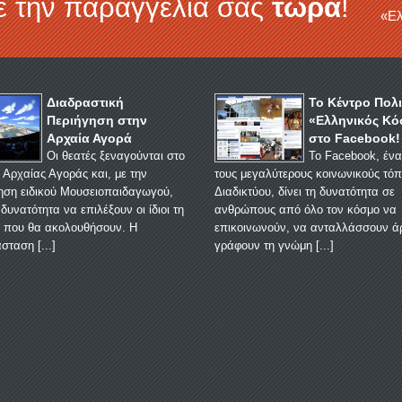
ε την παραγγελία σας
τώρα
!
«Ελ
Διαδραστική
Το Κέντρο Πολ
Περιήγηση στην
«Ελληνικός Κό
Αρχαία Αγορά
στο Facebook!
Οι θεατές ξεναγούνται στο
Το Facebook, έν
 Αρχαίας Αγοράς και, με την
τους μεγαλύτερους κοινωνικούς τόπ
ση ειδικού Μουσειοπαιδαγωγού,
Διαδικτύου, δίνει τη δυνατότητα σε
δυνατότητα να επιλέξουν οι ίδιοι τη
ανθρώπους από όλο τον κόσμο να
 που θα ακολουθήσουν. Η
επικοινωνούν, να ανταλλάσσουν ά
σταση [
...
]
γράφουν τη γνώμη [
...
]