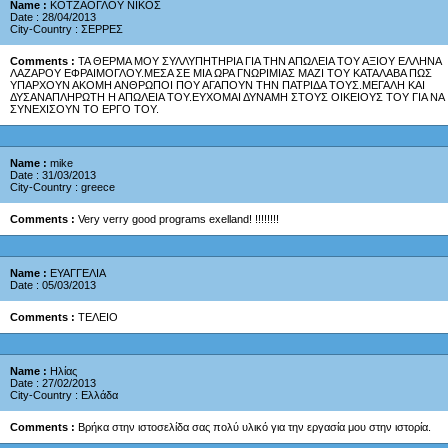
Name :
ΚΟΤΖΑΟΓΛΟΥ ΝΙΚΟΣ
Date : 28/04/2013
City-Country : ΣΕΡΡΕΣ
Comments :
ΤΑ ΘΕΡΜΑ ΜΟΥ ΣΥΛΛΥΠΗΤΗΡΙΑ ΓΙΑ ΤΗΝ ΑΠΩΛΕΙΑ ΤΟΥ ΑΞΙΟΥ ΕΛΛΗΝΑ
ΛΑΖΑΡΟΥ ΕΦΡΑΙΜΟΓΛΟΥ.ΜΕΣΑ ΣΕ ΜΙΑ ΩΡΑ ΓΝΩΡΙΜΙΑΣ ΜΑΖΙ ΤΟΥ ΚΑΤΑΛΑΒΑ ΠΩΣ
ΥΠΑΡΧΟΥΝ ΑΚΟΜΗ ΑΝΘΡΩΠΟΙ ΠΟΥ ΑΓΑΠΟΥΝ ΤΗΝ ΠΑΤΡΙΔΑ ΤΟΥΣ.ΜΕΓΑΛΗ ΚΑΙ
ΔΥΣΑΝΑΠΛΗΡΩΤΗ Η ΑΠΩΛΕΙΑ ΤΟΥ.ΕΥΧΟΜΑΙ ΔΥΝΑΜΗ ΣΤΟΥΣ ΟΙΚΕΙΟΥΣ ΤΟΥ ΓΙΑ ΝΑ
ΣΥΝΕΧΙΣΟΥΝ ΤΟ ΕΡΓΟ ΤΟΥ.
Name :
mike
Date : 31/03/2013
City-Country : greece
Comments :
Very verry good programs exelland! !!!!!!!!
Name :
ΕΥΑΓΓΕΛΙΑ
Date : 05/03/2013
Comments :
ΤΕΛΕΙΟ
Name :
Ηλίας
Date : 27/02/2013
City-Country : Ελλάδα
Comments :
Βρήκα στην ιστοσελίδα σας πολύ υλικό για την εργασία μου στην ιστορία.