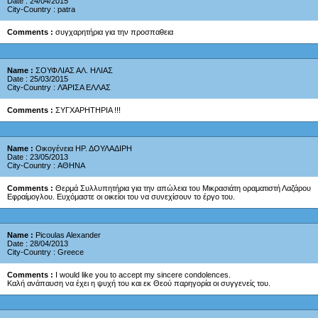
Date : 24/04/2015
City-Country : patra
Comments :
συγχαρητήρια για την προσπαθεια
Name :
ΣΟΥΦΛΙΑΣ ΑΛ. ΗΛΙΑΣ
Date : 25/03/2015
City-Country : ΛΆΡΙΣΑ ΕΛΛΑΣ
Comments :
ΣΥΓΧΑΡΗΤΗΡΙΑ !!!
Name :
Οικογένεια ΗΡ. ΔΟΥΛΑΔΙΡΗ
Date : 23/05/2013
City-Country : ΑΘΗΝΑ
Comments :
Θερμά Συλλυπητήρια για την απώλεια του Μικρασιάτη οραματιστή Λαζάρου
Εφραίμογλου. Ευχόμαστε οι οικείοι του να συνεχίσουν το έργο του.
Name :
Picoulas Alexander
Date : 28/04/2013
City-Country : Greece
Comments :
I would like you to accept my sincere condolences.
Καλή ανάπαυση να έχει η ψυχή του και εκ Θεού παρηγορία οι συγγενείς του.