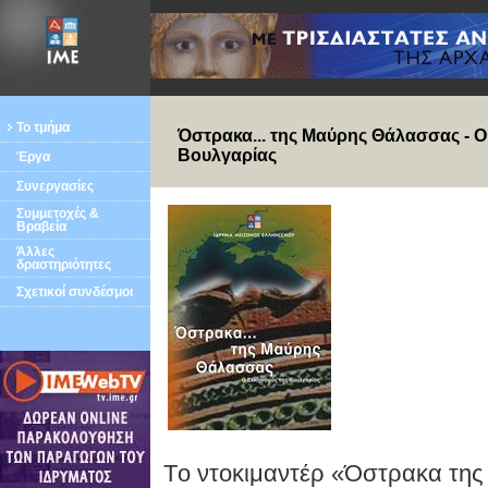
Το τμήμα
Όστρακα... της Μαύρης Θάλασσας - Ο
Βουλγαρίας
Έργα
Συνεργασίες
Συμμετοχές &
Βραβεία
Άλλες
δραστηριότητες
Σχετικοί συνδέσμοι
Tο ντοκιμαντέρ «Όστρακα τη