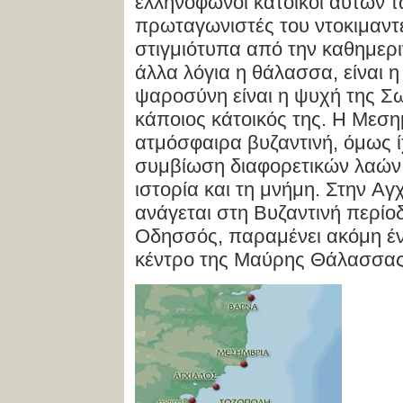
ελληνόφωνοι κάτοικοι αυτών τ
πρωταγωνιστές του ντοκιμαντ
στιγμιότυπα από την καθημερ
άλλα λόγια η θάλασσα, είναι η
ψαροσύνη είναι η ψυχή της Σ
κάποιος κάτοικός της. H Mεση
ατμόσφαιρα βυζαντινή, όμως ί
συμβίωση διαφορετικών λαών 
ιστορία και τη μνήμη. Στην Aγχ
ανάγεται στη Bυζαντινή περίο
Oδησσός, παραμένει ακόμη έ
κέντρο της Mαύρης Θάλασσας