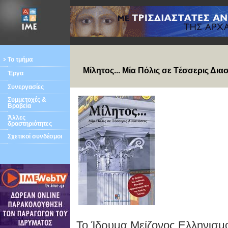
Το τμήμα
Mίλητος... Mία Πόλις σε Tέσσερις Δια
Έργα
Συνεργασίες
Συμμετοχές &
Βραβεία
Άλλες
δραστηριότητες
Σχετικοί συνδέσμοι
Το Ίδρυμα Μείζονος Ελληνισμο