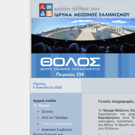
Πέμπτη,
6 Αυγούστου 2026
Αρχική σελίδα
Γενικές πληροφορίες
Το 'Ιδρυμα
Το
Ίδρυµα Μείζονος Ελ
Σκοπός
δηµιούργησε και χρ
Από τον Πρόεδρο
Εφραίµογλου
, είναι Ν
κοινωφελή, πολιτιστικό
Γενικές πληροφορίες
την Αθήνα. Η ίδρυσή το
των Ελλήνων.
Διοικητικό Συμβούλιο
Κέντρο Έρευνας και