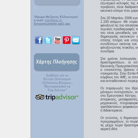
εξωτερικό κέλυφός της κ
προβολές είναι διαδραστ
εικονικό κόσμο που χαρα
Ίδρυμα Μείζονος Ελληνισμού
Στις 20 Μαρτίου 2008 ε
e-mail:
info@ime.gr
1.100 ατόµων. Με κύρια 
Επικοινωνήστε μαζί μας
φιλοξενεί τις πιο απαιτ
τεχνικές προδιαγραφές 
του είναι μοναδικός γι
δημιουργίας εικονικών
επίσης πλήρη και υπερ
συνδέσεων εικόνας και 
φιλοξενώντας ποικίλες ε
συνέδρια.
Στα χρόνια λειτουργία
δραστηριοτήτων, οι οπ
Εικονικής Πραγµατικότητ
ο επισκέπτης βρίσκει 
ντοκιµαντέρ. Στην Εστία
Διαβάστε για το
κόµβους του ΙΜΕ, οι οπο
Κέντρο Πολιτισμού
και εκπαιδευτικού περιεχ
«Ελληνικός Κόσμος»,
"Recommended on
Οι παραγωγές του Ιδρύ
Trip Advisor"
µόνιµων συνεργατών, οι ο
στο Ερευνητικό Κέντρο,
ιστορικούς, µεταφραστές
µηχανικούς πληροφορι
τρισδιάστατων ψηφιακών 
ή διδακτορικού.
Οι γνώσεις, η δηµιουρ
προγραµµάτων, το περιε
τις µέχρι τώρα δραστηρι
αρχική ιδέα.