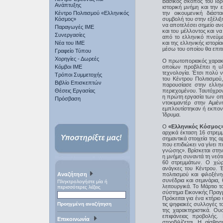
Βασικός σκοπός του Ιδρύ
Ανάπτυξης
ιστορική µνήµη και την 
Κέντρο Πολιτισμού «Ελληνικός
την οικουµενική διάστ
Κόσμος»
συµβολή του στην εξέλιξ
να αποτελέσει σηµείο αν
Παραγωγές IME
και του μέλλοντος και ν
Συνεργασίες
από το ελληνικό πνεύµα
Νέα του ΙΜΕ
και της ελληνικής ιστορί
µέσω του οποίου θα επιτε
Γραφείο Τύπου
Χορηγίες - Δωρεές
Ο πρωτοποριακός χαρακτήρ
Κόμβοι ΙΜΕ
οποίων προβλέπει η υλ
τεχνολογία. Έτσι πολύ ν
Τρόποι Συμμετοχής
του Κέντρου Πολιτισμού
Βιβλίο Επισκεπτών
παρουσίασε στην ελληνι
Θέσεις Εργασίας
περιεχοµένου. Ταυτόχρο
η πρώτη εργασία των οπο
Πρόσβαση
ντοκιµαντέρ στην Αµι
εµπλουτίστηκαν ή εκπον
Ίδρυµα.
Ο
«Ελληνικός Κόσμος
αρχικά έκταση 16 στρεµµ
σηµαντικά στοιχεία της 
που επιδιώκει να γίνει 
γνώσης». Βρίσκεται στην
η µνήµη συναντά τη νεότ
60 στρεµµάτων. Ο χώρο
ανάγκες του Κέντρου. Έ
Αναζήτηση
πολιτισµού και φιλοξέν
συνέδρια και σεµινάρια,
Πληκτρολογήστε μία ή
λειτουργικά. Το Μάρτιο τ
περισσότερες λέξεις
σύστηµα Εικονικής Πραγµ
Πρόκειται για ένα κτήριο
Προηγμένη αναζήτηση
τις ψηφιακές συλλογές τ
της χαρακτηριστικά. Ου
επιφάνειας προβολής.
Επικοινωνία
στροβιλίζεται. Η αίσθ