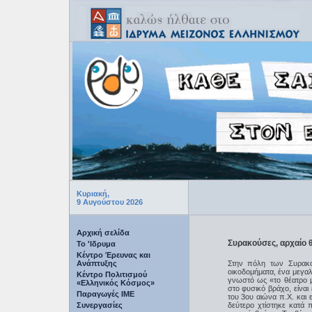
Κυριακή,
9 Αυγούστου 2026
Αρχική σελίδα
Συρακούσες, αρχαίο 
Το 'Ιδρυμα
Κέντρο Έρευνας και
Ανάπτυξης
Στην πόλη των Συρακο
οικοδομήματα, ένα μεγα
Κέντρο Πολιτισμού
γνωστό ως «το θέατρο 
«Ελληνικός Κόσμος»
στο φυσικό βράχο, είναι
Παραγωγές IME
του 3ου αιώνα π.Χ. και 
Συνεργασίες
δεύτερο χτίστηκε κατά 