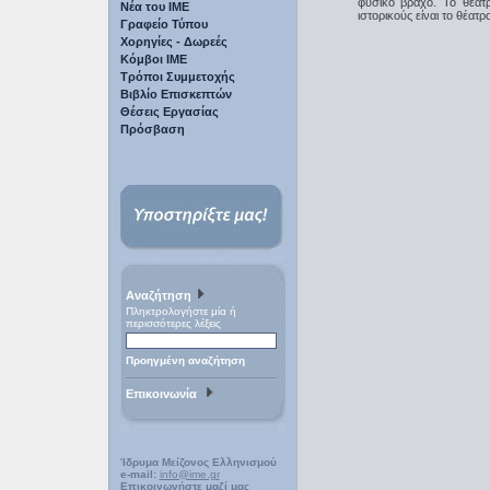
φυσικό βράχο. Το θέατ
Νέα του ΙΜΕ
ιστορικούς είναι το θέατρ
Γραφείο Τύπου
Χορηγίες - Δωρεές
Κόμβοι ΙΜΕ
Τρόποι Συμμετοχής
Βιβλίο Επισκεπτών
Θέσεις Εργασίας
Πρόσβαση
Αναζήτηση
Πληκτρολογήστε μία ή
περισσότερες λέξεις
Προηγμένη αναζήτηση
Επικοινωνία
Ίδρυμα Μείζονος Ελληνισμού
e-mail:
info@ime.gr
Επικοινωνήστε μαζί μας