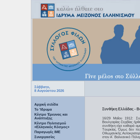
Σάββατο,
8 Αυγούστου 2026
Αρχική σελίδα
Συνθήκη Ελλάδας - Β
Το 'Ιδρυμα
Κέντρο Έρευνας και
Ανάπτυξης
16/29 Μαΐου 1912: Συ
Βουλγαρίας-Σερβίας ήρθ
Κέντρο Πολιτισμού
συνθήκη είχε καθαρά αμ
«Ελληνικός Κόσμος»
Tουρκίας. Όμως δεν πε
Παραγωγές IME
Οθωμανικής Αυτοκρατορ
Συνεργασίες
στον Α΄ Bαλκανικό Πόλεμ