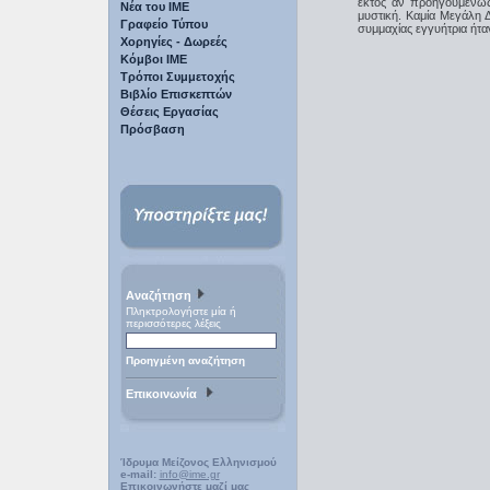
εκτός αν προηγουμένως
Νέα του ΙΜΕ
μυστική. Καμία Μεγάλη 
Γραφείο Τύπου
συμμαχίας εγγυήτρια ήτα
Χορηγίες - Δωρεές
Κόμβοι ΙΜΕ
Τρόποι Συμμετοχής
Βιβλίο Επισκεπτών
Θέσεις Εργασίας
Πρόσβαση
Αναζήτηση
Πληκτρολογήστε μία ή
περισσότερες λέξεις
Προηγμένη αναζήτηση
Επικοινωνία
Ίδρυμα Μείζονος Ελληνισμού
e-mail:
info@ime.gr
Επικοινωνήστε μαζί μας