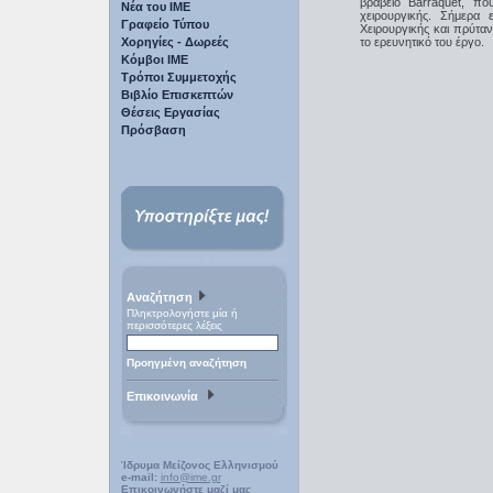
βραβείο Barraquet, πο
Νέα του ΙΜΕ
χειρουργικής. Σήμερα 
Γραφείο Τύπου
Χειρουργικής και πρύτα
Χορηγίες - Δωρεές
το ερευνητικό του έργο.
Κόμβοι ΙΜΕ
Τρόποι Συμμετοχής
Βιβλίο Επισκεπτών
Θέσεις Εργασίας
Πρόσβαση
Αναζήτηση
Πληκτρολογήστε μία ή
περισσότερες λέξεις
Προηγμένη αναζήτηση
Επικοινωνία
Ίδρυμα Μείζονος Ελληνισμού
e-mail:
info@ime.gr
Επικοινωνήστε μαζί μας