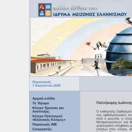
Παρασκευή,
7 Αυγούστου 2026
Αρχική σελίδα
Παλλήκαρης Ιωάννης
Το 'Ιδρυμα
Κέντρο Έρευνας και
Ανάπτυξης
Ο καθηγητής Οφθαλμολο
στις οφθαλμολογικές ε
Κέντρο Πολιτισμού
είναι η μυωπία, η υπερ
«Ελληνικός Κόσμος»
Μεταμοσχεύσεων και Μ
Παραγωγές IME
χειρουργική επέμβαση μ
Συνεργασίες
ετησίως στον κόσμο, α