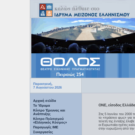
Παρασκευή,
7 Αυγούστου 2026
Αρχική σελίδα
ΟΝΕ, είσοδος Ελλάδ
Το 'Ιδρυμα
Κέντρο Έρευνας και
Ανάπτυξης
Στις 5 Ιουνίου του 2000
το «πράσινο φως» για τ
Κέντρο Πολιτισμού
τελετή της ένταξης έλαβ
«Ελληνικός Κόσμος»
οι Ευρωπαίοι ηγέτες καλ
Παραγωγές IME
στην ευρωζώνη από την 
Συνεργασίες