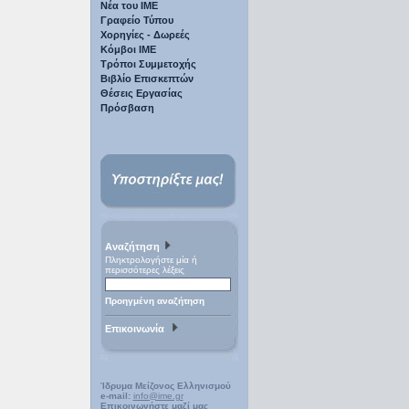
Νέα του ΙΜΕ
Γραφείο Τύπου
Χορηγίες - Δωρεές
Κόμβοι ΙΜΕ
Τρόποι Συμμετοχής
Βιβλίο Επισκεπτών
Θέσεις Εργασίας
Πρόσβαση
Αναζήτηση
Πληκτρολογήστε μία ή
περισσότερες λέξεις
Προηγμένη αναζήτηση
Επικοινωνία
Ίδρυμα Μείζονος Ελληνισμού
e-mail:
info@ime.gr
Επικοινωνήστε μαζί μας