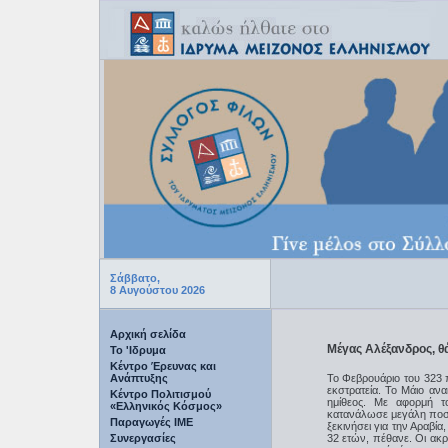
Σάββατο,
8 Αυγούστου 2026
Αρχική σελίδα
Μέγας Αλέξανδρος, θ
Το 'Ιδρυμα
Κέντρο Έρευνας και
Ανάπτυξης
Το Φεβρουάριο του 323 
εκστρατεία. Το Μάιο ανα
Κέντρο Πολιτισμού
ημίθεος. Με αφορμή τ
«Ελληνικός Κόσμος»
κατανάλωσε μεγάλη ποσό
Παραγωγές IME
ξεκινήσει για την Αραβία
Συνεργασίες
32 ετών, πέθανε. Οι ακρ