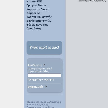
επιστημονικής έρευνας.
Νέα του ΙΜΕ
Γραφείο Τύπου
Χορηγίες - Δωρεές
Κόμβοι ΙΜΕ
Τρόποι Συμμετοχής
Βιβλίο Επισκεπτών
Θέσεις Εργασίας
Πρόσβαση
Αναζήτηση
Πληκτρολογήστε μία ή
περισσότερες λέξεις
Προηγμένη αναζήτηση
Επικοινωνία
Ίδρυμα Μείζονος Ελληνισμού
e-mail:
info@ime.gr
Επικοινωνήστε μαζί μας