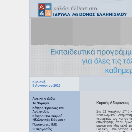
Κυριακή,
9 Αυγούστου 2026
Αρχική σελίδα
Κοραής Αδαμάντιος
Το 'Ιδρυμα
Κέντρο Έρευνας και
Ανάπτυξης
Στις 21 Απριλίου 1748
Νεοελληνικού Διαφωτι
Κέντρο Πολιτισμού
γενέτειράς του και σε 
«Ελληνικός Κόσμος»
επιχείρησης, όπου όμω
Παραγωγές IME
ιατρική στο Μονπελιέ τ
Συνεργασίες
Γαλλική Επανάσταση. Α