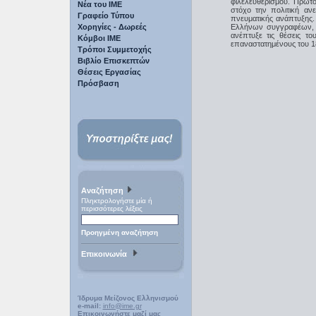
φιλελευθερισμού. Πρωτ
Νέα του ΙΜΕ
στόχο την πολιτική αν
Γραφείο Τύπου
πνευματικής ανάπτυξης.
Χορηγίες - Δωρεές
Ελλήνων συγγραφέων, σ
ανέπτυξε τις θέσεις τ
Κόμβοι ΙΜΕ
επαναστατημένους του 18
Τρόποι Συμμετοχής
Βιβλίο Επισκεπτών
Θέσεις Εργασίας
Πρόσβαση
Αναζήτηση
Πληκτρολογήστε μία ή
περισσότερες λέξεις
Προηγμένη αναζήτηση
Επικοινωνία
Ίδρυμα Μείζονος Ελληνισμού
e-mail:
info@ime.gr
Επικοινωνήστε μαζί μας