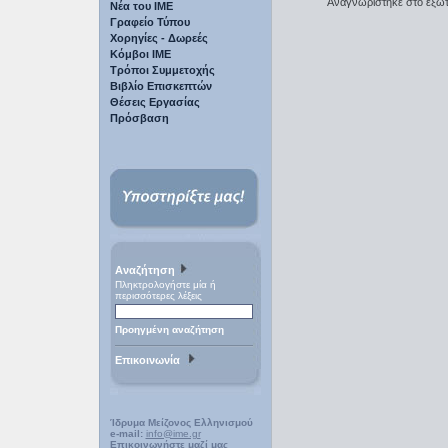
Αναγνωρίστηκε στο εξωτερ
Νέα του ΙΜΕ
Γραφείο Τύπου
Χορηγίες - Δωρεές
Κόμβοι ΙΜΕ
Τρόποι Συμμετοχής
Βιβλίο Επισκεπτών
Θέσεις Εργασίας
Πρόσβαση
Αναζήτηση
Πληκτρολογήστε μία ή
περισσότερες λέξεις
Προηγμένη αναζήτηση
Επικοινωνία
Ίδρυμα Μείζονος Ελληνισμού
e-mail:
info@ime.gr
Επικοινωνήστε μαζί μας