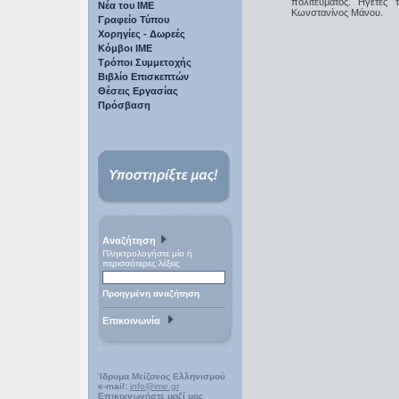
πολιτεύματος. Ηγέτες 
Νέα του ΙΜΕ
Kωνστανίνος Mάνου.
Γραφείο Τύπου
Χορηγίες - Δωρεές
Κόμβοι ΙΜΕ
Τρόποι Συμμετοχής
Βιβλίο Επισκεπτών
Θέσεις Εργασίας
Πρόσβαση
Αναζήτηση
Πληκτρολογήστε μία ή
περισσότερες λέξεις
Προηγμένη αναζήτηση
Επικοινωνία
Ίδρυμα Μείζονος Ελληνισμού
e-mail:
info@ime.gr
Επικοινωνήστε μαζί μας