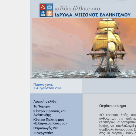
Παρασκευή,
7 Αυγούστου 2026
Αρχική σελίδα
Θερίσου κίνημα
Το 'Ιδρυμα
Κέντρο Έρευνας και
Ανάπτυξης
«O κρητικός λαός, συ
ανθρώπων την πολιτική
Κέντρο Πολιτισμού
ελευθέραν, συνταγματι
«Ελληνικός Κόσμος»
Κρήτη, να συνδιαλαγεί 
Παραγωγές IME
σύμβουλο δικαιοσύνης Ε
Συνεργασίες
στις 10 Μαρτίου 1905 