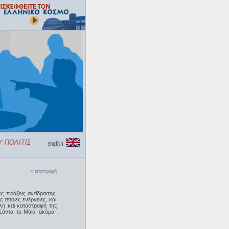
 ΠΟΛΙΤΙΣΜΟΥ «ΕΛΛΗΝΙΚΟΣ ΚΟΣΜΟΣ»
< επιστροφή
ς πράξεις αντίδρασης,
τέτοιες ενέργειες, και
λη και καταστροφή της
Σάντα, το Μάιο -ακόμα-