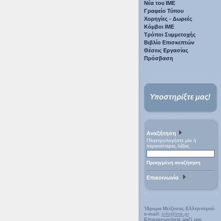
Νέα του ΙΜΕ
Γραφείο Τύπου
Χορηγίες - Δωρεές
Κόμβοι ΙΜΕ
Τρόποι Συμμετοχής
Βιβλίο Επισκεπτών
Θέσεις Εργασίας
Πρόσβαση
Αναζήτηση
Πληκτρολογήστε μία ή
περισσότερες λέξεις
Προηγμένη αναζήτηση
Επικοινωνία
Ίδρυμα Μείζονος Ελληνισμού
e-mail:
info@ime.gr
Επικοινωνήστε μαζί μας