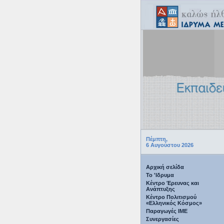
Πέμπτη,
6 Αυγούστου 2026
Αρχική σελίδα
Το 'Ιδρυμα
Κέντρο Έρευνας και
Ανάπτυξης
Κέντρο Πολιτισμού
«Ελληνικός Κόσμος»
Παραγωγές IME
Συνεργασίες