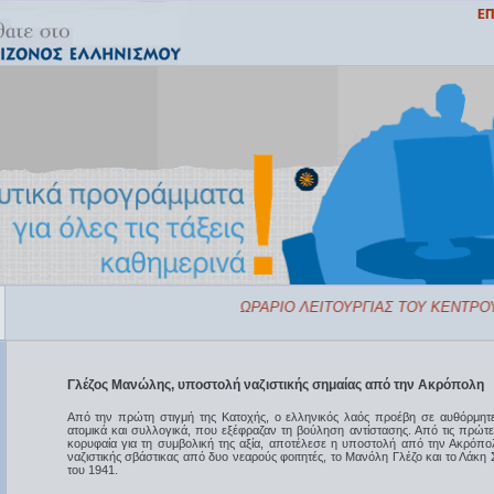
ΩΡΑΡΙΟ ΛΕΙΤΟΥΡΓΙΑΣ ΤΟΥ ΚΕΝΤΡΟΥ
Γλέζος Μανώλης, υποστολή ναζιστικής σημαίας από την Ακρόπολη
Aπό την πρώτη στιγμή της Κατοχής, ο ελληνικός λαός προέβη σε αυθόρμητε
ατομικά και συλλογικά, που εξέφραζαν τη βούληση αντίστασης. Από τις πρώτες 
κορυφαία για τη συμβολική της αξία, αποτέλεσε η υποστολή από την Ακρόπο
ναζιστικής σβάστικας από δυο νεαρούς φοιτητές, το Μανόλη Γλέζο και το Λάκη 
του 1941.