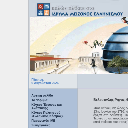
Πέμπτη,
6 Αυγούστου 2026
Αρχική σελίδα
Βελεστινλής Ρήγας, 
Το 'Ιδρυμα
Κέντρο Έρευνας και
Ανάπτυξης
«Καλλιώναι μιας ώρας ε
13ης Ιουνίου του 1798, 
Κέντρο Πολιτισμού
έριξαν στο Δούναβη. Τ
«Ελληνικός Κόσμος»
Τεργέστη, σε παραλιακό
Παραγωγές IME
επτά εταίρους του στους 
Συνεργασίες