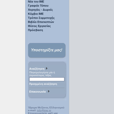
Νέα του ΙΜΕ
Γραφείο Τύπου
Χορηγίες - Δωρεές
Κόμβοι ΙΜΕ
Τρόποι Συμμετοχής
Βιβλίο Επισκεπτών
Θέσεις Εργασίας
Πρόσβαση
Αναζήτηση
Πληκτρολογήστε μία ή
περισσότερες λέξεις
Προηγμένη αναζήτηση
Επικοινωνία
Ίδρυμα Μείζονος Ελληνισμού
e-mail:
info@ime.gr
Επικοινωνήστε μαζί μας