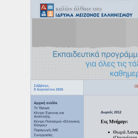
ΩΡΑ
Σάββατο,
8 Αυγούστου 2026
Αρχική σελίδα
Το 'Ιδρυμα
Δωρεές 2012
Κέντρο Έρευνας και
Ανάπτυξης
Εις Μνήμην:
Κέντρο Πολιτισμού «Ελληνικός
Κόσμος»
Παραγωγές IME
Θωμά Λανα
Συνεργασίες
(Οικογένεια