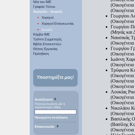
Νέα του ΙΜΕ
(Οικογένεια
Γραφείο Τύπου
(Οικογένεια
Χορηγίες - Δωρεές
Γεωργίου Λ
Χορηγοί
(Οικογένεια
Χορηγοί Επικοινωνίας
Γεωργίου Π
Δωρεές
(Μηνάς και 
Κόμβοι ΙΜΕ
Ναυσικάς Τ
Τρόποι Συμμετοχής
(Οικογένεια
Βιβλίο Επισκεπτών
Γεωργίου Γ
Θέσεις Εργασίας
(Οικογένεια
Πρόσβαση
Ιωάννη Χαρ
(Οικογένεια
Τρύφωνα Κο
(Οικογένεια
(Οικογένεια
(Οικογένεια
Λουκίας Ρικ
(Οικογένεια
Αναζήτηση
(Οικογένεια
Πληκτρολογήστε μία ή
περισσότερες λέξεις
Νικολάου Κ
(Οικογένεια
Προηγμένη αναζήτηση
Βασιλικής 
(Βασίλης Κυ
Επικοινωνία
(Οικογένεια