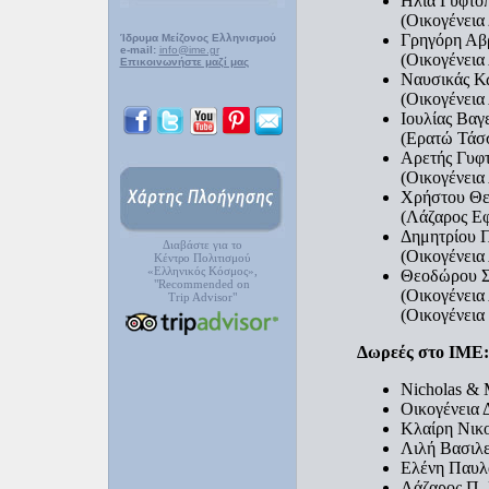
Ηλία Γυφτό
(Οικογένεια
Γρηγόρη Αβ
Ίδρυμα Μείζονος Ελληνισμού
e-mail:
info@ime.gr
(Οικογένεια
Επικοινωνήστε μαζί μας
Ναυσικάς Κω
(Οικογένεια
Ιουλίας Βαγ
(Ερατώ Τάσ
Αρετής Γυφ
(Οικογένεια
Χρήστου Θε
(Λάζαρος Ε
Δημητρίου 
Διαβάστε για το
(Οικογένεια
Κέντρο Πολιτισμού
«Ελληνικός Κόσμος»,
Θεοδώρου Σ
"Recommended on
(Οικογένεια
Trip Advisor"
(Οικογένεια
Δωρεές στο ΙΜΕ:
Nicholas & 
Οικογένεια 
Κλαίρη Νικ
Λιλή Βασιλε
Ελένη Παυλ
Λάζαρος Π.