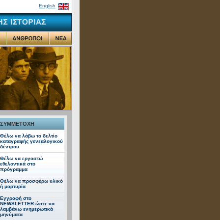
English
ΣΥΜΜΕΤΟΧΗ
Θέλω να λάβω το δελτίο
καταγραφής γενεαλογικού
δέντρου
Θέλω να εργαστώ
εθελοντικά στο
πρόγραμμα
Θέλω να προσφέρω υλικό
ή μαρτυρία
Εγγραφή στo
NEWSLETTER ώστε να
λαμβάνω ενημερωτικά
μηνύματα