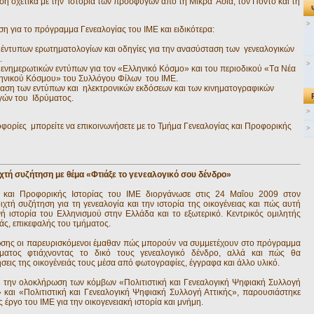
ση σχετικά με την ιστορία των προσφύγων από τη Μικρά Ασία, τον Πόντο και τη
>
η για το πρόγραμμα Γενεαλογίας του IME και ειδικότερα:
 έντυπων ερωτηματολογίων και οδηγίες για την ανασύσταση των γενεαλογικών
.
>
ενημερωτικών εντύπων για τον «Eλληνικό Kόσμο» και του περιοδικού «Tα Nέα
ηνικού Kόσμου» του Συλλόγου Φίλων του IME.
αση των εντύπων και ηλεκτρονικών εκδόσεων και των κινηματογραφικών
ών του Iδρύματος.
>
οφορίες μπορείτε να επικοινωνήσετε με το Τμήμα Γενεαλογίας και Προφορικής
>
χτή συζήτηση με θέμα «Φτιάξε το γενεαλογικό σου δένδρο»
ς και Προφορικής Ιστορίας του ΙΜΕ διοργάνωσε στις 24 Μαΐου 2009 στον
χτή συζήτηση για τη γενεαλογία και την ιστορία της οικογένειας και πώς αυτή
ινή ιστορία του Ελληνισμού στην Ελλάδα και το εξωτερικό. Κεντρικός ομιλητής
άς, επικεφαλής του τμήματος.
ωσης οι παρευρισκόμενοι έμαθαν πώς μπορούν να συμμετέχουν στο πρόγραμμα
ύματος φτιάχνοντας το δικό τους γενεαλογικό δένδρο, αλλά και πώς θα
εις της οικογένειάς τους μέσα από φωτογραφίες, έγγραφα και άλλο υλικό.
 την ολοκλήρωση των κόμβων «Πολιτιστική και Γενεαλογική Ψηφιακή Συλλογή
 και «Πολιτιστική και Γενεαλογική Ψηφιακή Συλλογή Αττικής», παρουσιάστηκε
 έργο του ΙΜΕ για την οικογενειακή ιστορία και μνήμη.