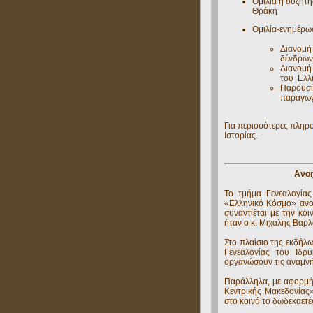
Ομιλία ή συζήτη
Θράκη
Oμιλία-ενημέρωσ
Διανομή
δένδρων
Διανομή 
του Eλλ
Παρουσί
παραγωγ
Για περισσότερες πληρ
Ιστορίας.
Ανοι
Το τμήμα Γενεαλογία
«Ελληνικό Κόσμο» ανοι
συναντιέται με την κο
ήταν ο κ. Μιχάλης Βαρλ
Στο πλαίσιο της εκδήλ
Γενεαλογίας του Ιδρ
οργανώσουν τις αναμνήσ
Παράλληλα, με αφορμή
Κεντρικής Μακεδονίας»
στο κοινό το δωδεκαετές