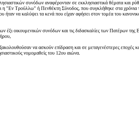
κλησιαστικών συνόδων αναφέρονταν σε εκκλησιαστικά θέματα και
ρύθ
ίναι η "Εν Τρούλλω" ή Πενθέκτη Σύνοδος, που συγκλήθηκε στα χρόνια
 ήταν να καλύψει τα κενά που είχαν αφήσει στον τομέα του κανονικού
των έξι οικουμενικών συνόδων και τις διδασκαλίες των Πατέρων της 
λήρου,
 εξακολουθούσαν να ασκούν επίδραση και σε μεταγενέστερες εποχές κ
ησιαστικούς νομομαθείς του 12ου αιώνα.