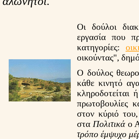
αλώνητοι.
Οι δούλοι διακ
εργασία που πρ
κατηγορίες:
οικ
οικούντας", δημό
O δούλος θεωρ
κάθε κινητό αγα
κληροδοτείται ή
πρωτοβουλίες κ
στον κύριό του
στα
Πολιτικά
ο Α
τρόπο έμψυχο μέρ